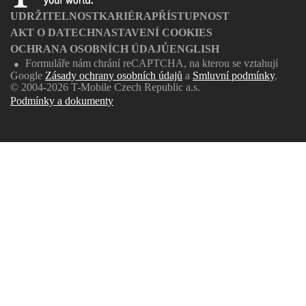
UDRŽITELNOST
KARIÉRA
PŘÍSTUPNOST
AKT O DATECH
NASTAVENÍ COOKIES
OCHRANA OSOBNÍCH ÚDAJŮ
ENGLISH
Formuláře nám chrání reCAPTCHA, na kterou se vztahují
●
Google
Zásady ochrany osobních údajů
a
Smluvní podmínky
.
© 2004-2026 T-Mobile Czech Republic a.s.
Podmínky a dokumenty