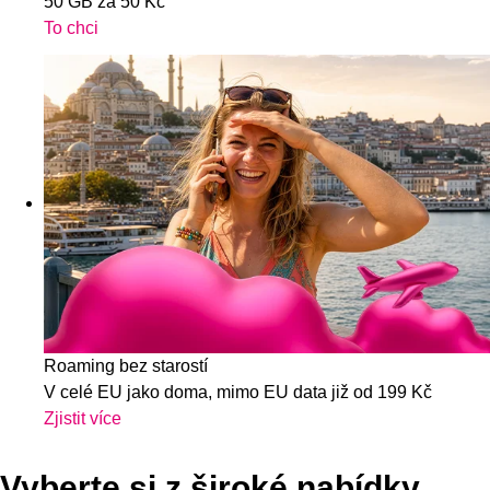
50 GB za 50 Kč
To chci
Roaming bez starostí
V celé EU jako doma, mimo EU data již od 199 Kč
Zjistit více
Vyberte si z široké nabídky