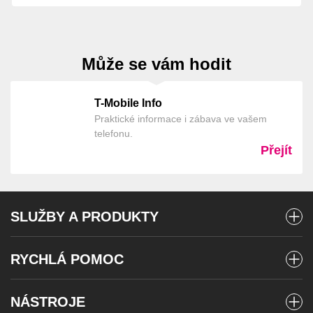
Může se vám hodit
T-Mobile Info
Praktické informace i zábava ve vašem
telefonu.
Přejít
SLUŽBY A PRODUKTY
Mobilní tarify
RYCHLÁ POMOC
Předplacené karty
Vyúčtování a platby
Internet
NÁSTROJE
Stav objednávky