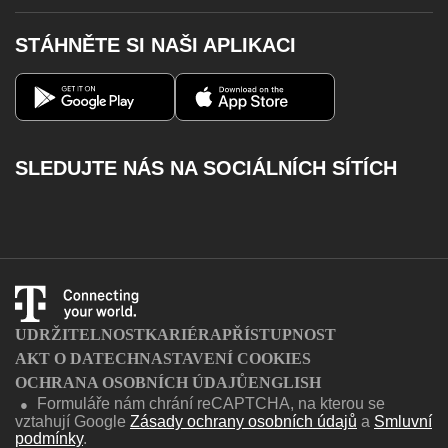
Televize
Poslat SMS
Roaming
STÁHNĚTE SI NAŠI APLIKACI
Telefony a zařízení
Vyzvednout MMS
Výpadky pevného internetu
Magenta 1
Můj T-Mobile
Volání na barevné linky
Aplikace Můj T-Mobile
Kontakty
Dobít kredit
SLEDUJTE NÁS NA SOCIÁLNÍCH SÍTÍCH
Katalog služeb
Facebook
Instagram
Youtube
Twitter
Charger
UDRŽITELNOST
KARIÉRA
PŘÍSTUPNOST
AKT O DATECH
NASTAVENÍ COOKIES
OCHRANA OSOBNÍCH ÚDAJŮ
ENGLISH
Formuláře nám chrání reCAPTCHA, na kterou se
●
vztahují Google
Zásady ochrany osobních údajů
a
Smluvní
podmínky
.