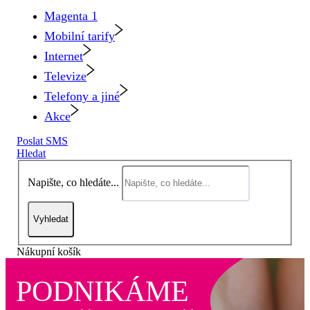
Magenta 1
Mobilní tarify
Internet
Televize
Telefony a jiné
Akce
Poslat SMS
Hledat
Napište, co hledáte...
Vyhledat
Nákupní košík
PODNIKÁME