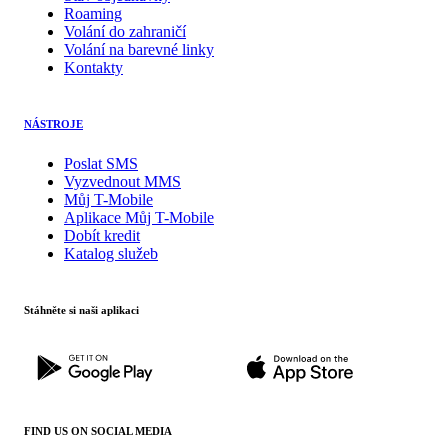
Roaming
Volání do zahraničí
Volání na barevné linky
Kontakty
NÁSTROJE
Poslat SMS
Vyzvednout MMS
Můj T-Mobile
Aplikace Můj T-Mobile
Dobít kredit
Katalog služeb
Stáhněte si naši aplikaci
FIND US ON SOCIAL MEDIA