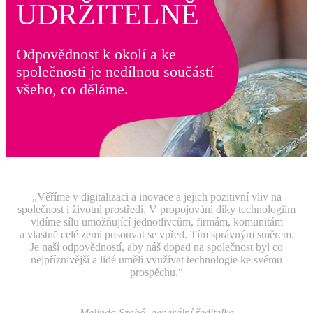
UDRŽITELNĚ
Odpovědnost k okolí a ke
společnosti je nedílnou součástí
všeho, co děláme.
„Věříme v digitalizaci a inovace a jejich pozitivní vliv na
společnost i životní prostředí. V propojování díky technologiím
vidíme sílu umožňující jednotlivcům, firmám, komunitám
a vlastně celé zemi posouvat se vpřed. Tím správným směrem.
Je naší odpovědností, aby náš dopad na společnost byl co
nejpříznivější a lidé uměli využívat technologie ke svému
prospěchu.“
Melinda Szabó, generální ředitelka