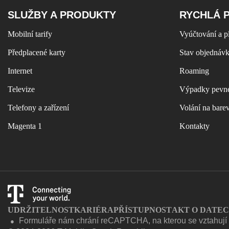
SLUŽBY A PRODUKTY
RYCHLÁ 
Mobilní tarify
Vyúčtování a p
Předplacené karty
Stav objednáv
Internet
Roaming
Televize
Výpadky pevné
Telefony a zařízení
Volání na bare
Magenta 1
Kontakty
UDRŽITELNOST
KARIÉRA
PŘÍSTUPNOST
AKT O DATE
Formuláře nám chrání reCAPTCHA, na kterou se vztahuj
●