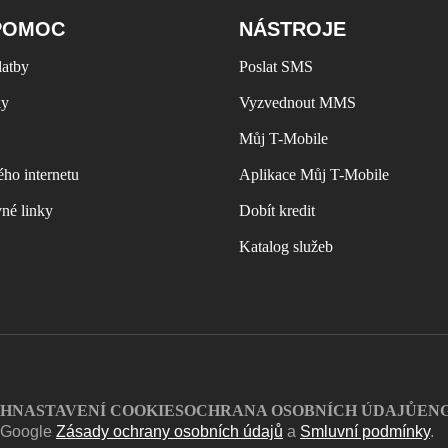
POMOC
NÁSTROJE
latby
Poslat SMS
ky
Vyzvednout MMS
Můj T-Mobile
ho internetu
Aplikace Můj T-Mobile
vné linky
Dobít kredit
Katalog služeb
CH
NASTAVENÍ COOKIES
OCHRANA OSOBNÍCH ÚDAJŮ
EN
í Google
Zásady ochrany osobních údajů
a
Smluvní podmínky
.