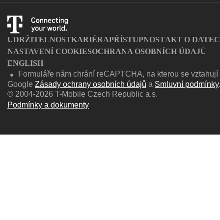
UDRŽITELNOST
KARIÉRA
PŘÍSTUPNOST
AKT O DATE
NASTAVENÍ COOKIES
OCHRANA OSOBNÍCH ÚDAJŮ
ENGLISH
Formuláře nám chrání reCAPTCHA, na kterou se vztahují
●
Google
Zásady ochrany osobních údajů
a
Smluvní podmínky
© 2004-2026 T-Mobile Czech Republic a.s.
Podmínky a dokumenty