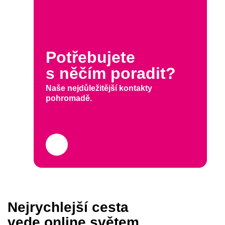
Potřebujete
s něčím poradit?
Naše nejdůležitější kontakty
pohromadě.
Nejrychlejší cesta
vede online světem