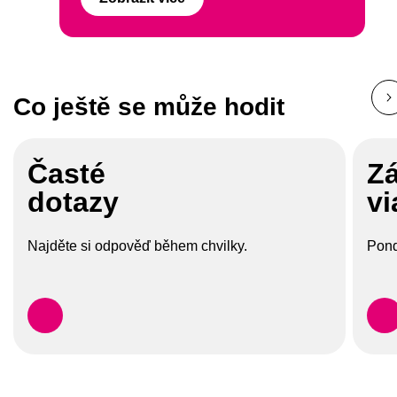
Co ještě se může hodit
Časté
Z
dotazy
v
Najděte si odpověď během chvilky.
Pond