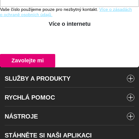
Vaše číslo použijeme pouze pro nezbytný kontakt.
Více o zásadách
o ochraně osobních údajů.
Více o internetu
Zavolejte mi
SLUŽBY A PRODUKTY
Mobilní tarify
RYCHLÁ POMOC
Předplacené karty
Vyúčtování a platby
Internet
NÁSTROJE
Stav objednávky
Televize
Poslat SMS
Roaming
STÁHNĚTE SI NAŠI APLIKACI
Telefony a zařízení