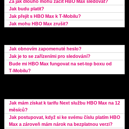
Za jak dlouho mohu začít HBO Max sledovat?
Jak budu platit?
Jak přejít s HBO Max k T‑Mobilu?
Jak mohu HBO Max zrušit?
Používání HBO Max
Jak obnovím zapomenuté heslo?
Jak je to se zařízeními pro sledování?
Bude mi HBO Max fungovat na set-top boxu od
T‑Mobilu?
HBO Max jako součást mobilních
tarifů Next
Jak mám získat k tarifu Next službu HBO Max na 12
měsíců?
Jak postupovat, když si ke svému číslu platím HBO
Max a zároveň mám nárok na bezplatnou verzi?