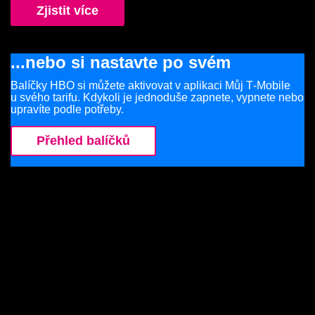
Zjistit více
...nebo si nastavte po svém
Balíčky HBO si můžete aktivovat v aplikaci Můj T‑Mobile
u svého tarifu. Kdykoli je jednoduše zapnete, vypnete nebo
upravíte podle potřeby.
Přehled balíčků
Balíčky HBO
K televiznímu tarifu
HBO Max + stanice HBO