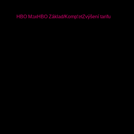
Návody
HBO Max
HBO Základ/Komplet
Zvýšení tarifu
V aplikaci Můj T‑Mobile otevřete detail svého mobilního
čísla.
Vyberte záložku Balíčky.
Dále zvolte kategorii HBO Max.
Vyberte balíček HBO Max.
V detailu balíčku zvolte Objednat.
Potvrďte aktivaci balíčku tlačítkem Závazně objednat.
A máte hotovo. Za pár chvil obdržíte SMS a e‑mail
s odkazem do HBO Max.