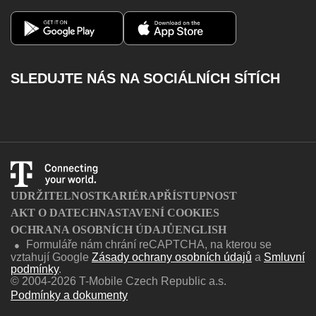
Vyzvednout MMS
Výpadky pevného internetu
Magenta 1
Můj T-Mobile
Volání na barevné linky
Aplikace Můj T-Mobile
Kontakty
Dobít kredit
SLEDUJTE NÁS NA SOCIÁLNÍCH SÍTÍCH
Katalog služeb
Facebook
Instagram
Youtube
Twitter
Charger
UDRŽITELNOST
KARIÉRA
PŘÍSTUPNOST
AKT O DATECH
NASTAVENÍ COOKIES
OCHRANA OSOBNÍCH ÚDAJŮ
ENGLISH
Formuláře nám chrání reCAPTCHA, na kterou se
●
vztahují Google
Zásady ochrany osobních údajů
a
Smluvní
podmínky
.
© 2004-2026 T-Mobile Czech Republic a.s.
Podmínky a dokumenty