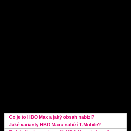
Internet na doma
Často kladené
otázky
Pořízení HBO Max
Co je to HBO Max a jaký obsah nabízí?
Jaké varianty HBO Maxu nabízí T‑Mobile?