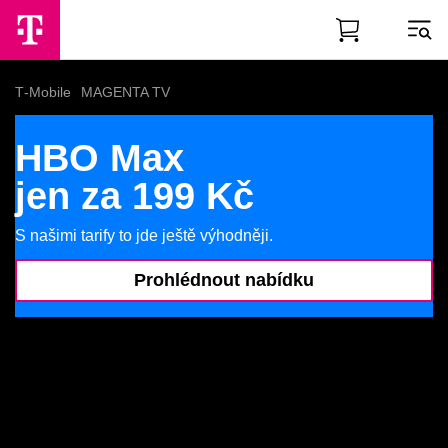
Skip to Main Content
T‑Mobile
MAGENTA TV
HBO Max
HBO Max
jen za 199 Kč
S našimi tarify to jde ještě výhodněji.
Prohlédnout nabídku
Vyberte si
své HBO
Televizní tarif