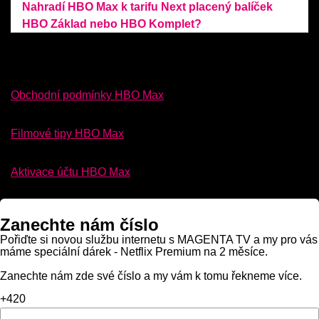
Nahradí HBO Max k tarifu Next placený balíček
HBO Základ nebo HBO Komplet?
Soubory ke stažení
Obchodní podmínky HBO Max
Filmové tipy HBO Max
Aktivace účtu HBO Max
Zanechte nám číslo
Pořiďte si novou službu internetu s MAGENTA TV a my pro vás
máme speciální dárek - Netflix Premium na 2 měsíce.
Zanechte nám zde své číslo a my vám k tomu řekneme více.
Zadejte telefonní číslo ve formátu 123 456 789
+420