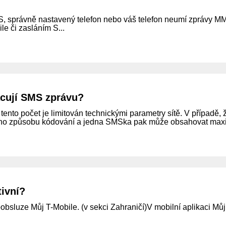
 správně nastavený telefon nebo váš telefon neumí zprávy MM
e či zasláním S...
acují SMS zprávu?
ento počet je limitován technickými parametry sítě. V případě,
iného způsobu kódování a jedna SMSka pak může obsahovat maxi
tivní?
sluze Můj T-Mobile. (v sekci Zahraničí)V mobilní aplikaci Můj T