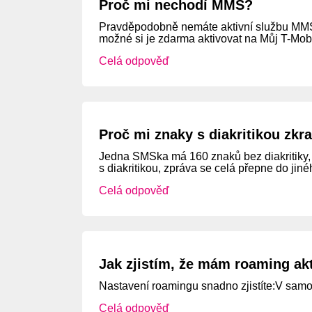
Proč mi nechodí MMS?
Pravděpodobně nemáte aktivní službu MMS,
možné si je zdarma aktivovat na Můj T-Mobil
Celá odpověď
Proč mi znaky s diakritikou zkr
Jedna SMSka má 160 znaků bez diakritiky, t
s diakritikou, zpráva se celá přepne do j
Celá odpověď
Jak zjistím, že mám roaming ak
Nastavení roamingu snadno zjistíte:V samoob
Celá odpověď