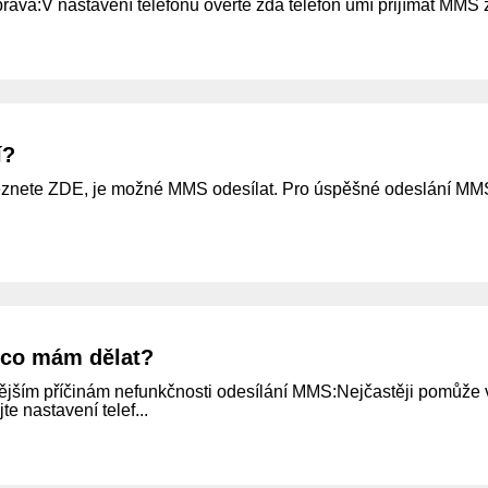
va:V nastavení telefonu ověřte zda telefon umí přijímat MMS z
í?
leznete ZDE, je možné MMS odesílat. Pro úspěšné odeslání MMS 
 co mám dělat?
stějším příčinám nefunkčnosti odesílání MMS:Nejčastěji pomůže v
e nastavení telef...