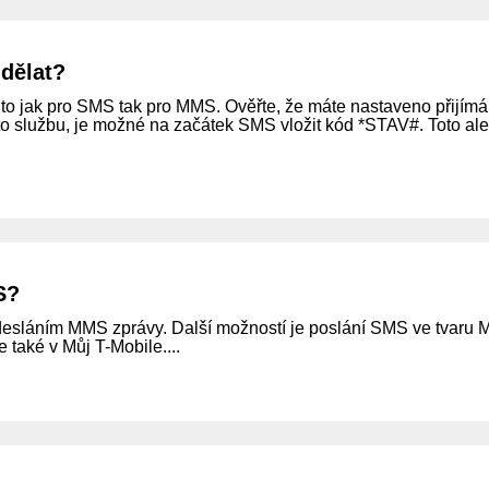
dělat?
a to jak pro SMS tak pro MMS. Ověřte, že máte nastaveno přijí
to službu, je možné na začátek SMS vložit kód *STAV#. Toto ale
S?
desláním MMS zprávy. Další možností je poslání SMS ve tvaru 
 také v Můj T-Mobile....