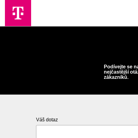
Skip to Main Content
Podívejte se n
nejčastější ot
zákazníků.
Váš dotaz