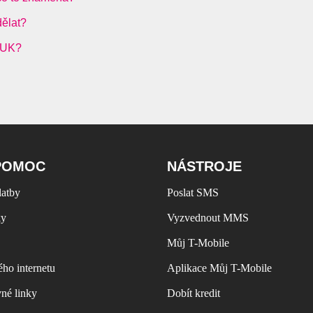
dělat?
 PUK?
POMOC
NÁSTROJE
latby
Poslat SMS
ky
Vyzvednout MMS
Můj T-Mobile
ho internetu
Aplikace Můj T-Mobile
vné linky
Dobít kredit