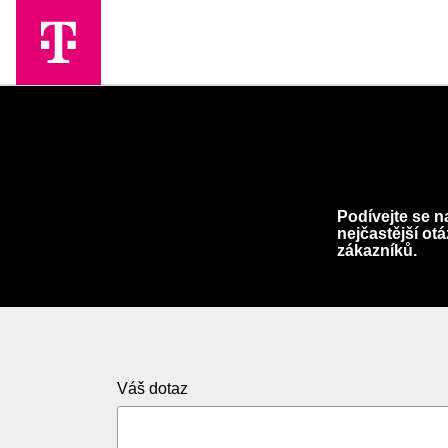
Skip to Main Content
Podívejte se n
nejčastější ot
zákazníků.
Váš dotaz