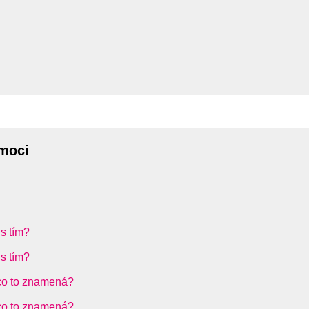
omoci
 s tím?
 s tím?
 co to znamená?
 co to znamená?