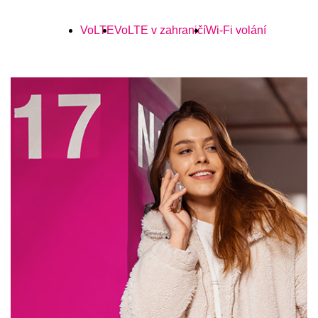
VoLTE
VoLTE v zahraničí
Wi-Fi volání