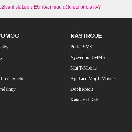
užívání služeb v EU roamingu účtujete příplatky?
POMOC
NÁSTROJE
latby
Poslat SMS
ky
Vyzvednout MMS
Můj T-Mobile
ho internetu
Aplikace Můj T-Mobile
vné linky
Dobít kredit
Katalog služeb