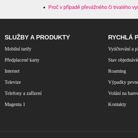
Proč v případě převážného či trvalého vy
SLUŽBY A PRODUKTY
RYCHLÁ 
Mobilní tarify
Vyúčtování a p
Předplacené karty
Stav objednáv
Internet
Roaming
Televize
Výpadky pevné
Telefony a zařízení
Volání na bare
Magenta 1
Kontakty