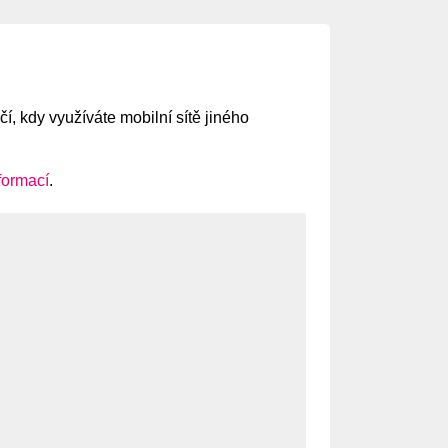
í, kdy využíváte mobilní sítě jiného
formací
.