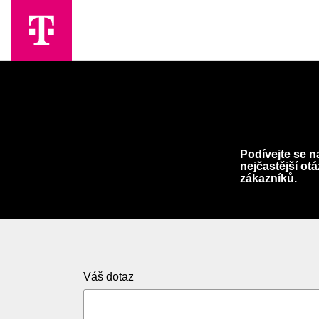
Skip to Main Content
Podívejte se n
nejčastější ot
zákazníků.
Váš dotaz