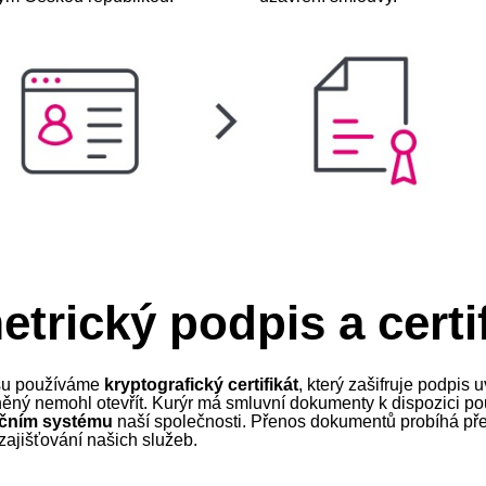
trický podpis a certi
isu používáme
kryptografický certifikát
, který zašifruje podpis
ěný nemohl otevřít. Kurýr má smluvní dokumenty k dispozici p
ačním systému
naší společnosti. Přenos dokumentů probíhá př
ajišťování našich služeb.