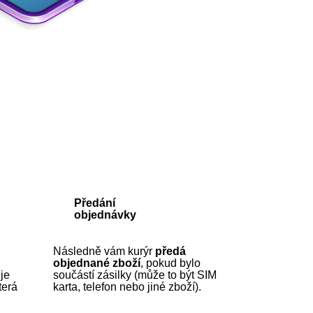
Předání
objednávky
Následně vám kurýr
předá
objednané zboží
, pokud bylo
ije
součástí zásilky (může to být SIM
která
karta, telefon nebo jiné zboží).