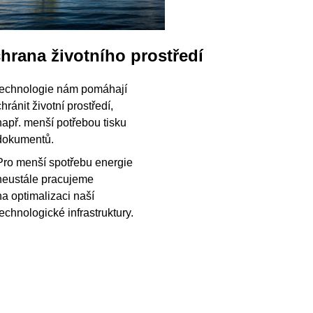
hrana životního prostředí
technologie nám pomáhají
chránit životní prostředí,
např. menší potřebou tisku
dokumentů.
Pro menší spotřebu energie
neustále pracujeme
na optimalizaci naší
technologické infrastruktury.