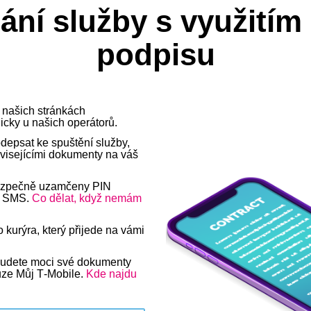
ní služby s využitím
podpisu
 našich stránkách
nicky u našich operátorů.
depsat ke spuštění služby,
visejícími dokumenty na váš
ezpečně uzamčeny PIN
o SMS.
Co dělat, když nemám
kurýra, který přijede na vámi
 budete moci své dokumenty
ze Můj T‑Mobile.
Kde najdu