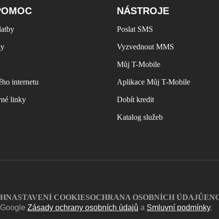
POMOC
NÁSTROJE
latby
Poslat SMS
ky
Vyzvednout MMS
Můj T-Mobile
ho internetu
Aplikace Můj T-Mobile
vné linky
Dobít kredit
Katalog služeb
CH
NASTAVENÍ COOKIES
OCHRANA OSOBNÍCH ÚDAJŮ
EN
í Google
Zásady ochrany osobních údajů
a
Smluvní podmínky
.