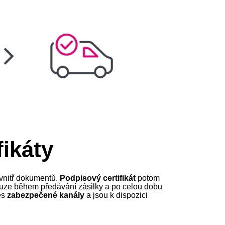
fikáty
 uvnitř dokumentů.
Podpisový certifikát
potom
ouze během předávání zásilky a po celou dobu
es
zabezpečené kanály
a jsou k dispozici