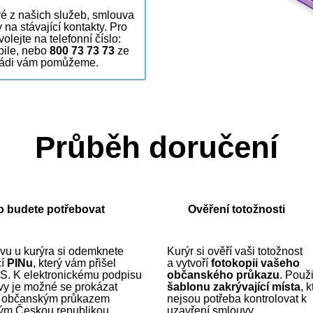
ré z našich služeb, smlouva
na stávající kontakty. Pro
lejte na telefonní číslo:
bile, nebo
800 73 73 73
ze
 Rádi vám pomůžeme.
Průběh doručení
o budete potřebovat
Ověření totožnosti
vu u kurýra si odemknete
Kurýr si ověří vaši totožnost
cí
PINu
, který vám přišel
a vytvoří
fotokopii vašeho
S. K elektronickému podpisu
občanského průkazu
. Použ
y je možné se prokázat
šablonu zakrývající místa
, 
 občanským průkazem
nejsou potřeba kontrolovat k
ým Českou republikou.
uzavření smlouvy.