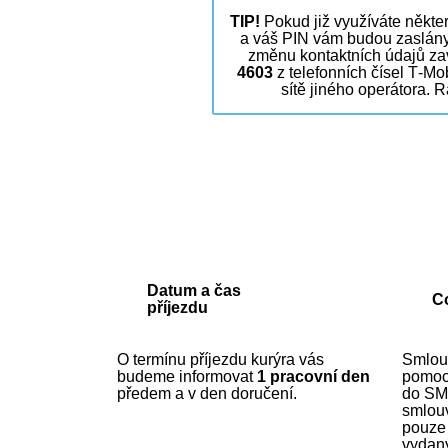
TIP!
Pokud již využíváte někte
a váš PIN vám budou zaslány 
změnu kontaktních údajů zavo
4603
z telefonních čísel T‑Mo
sítě jiného operátora.
Datum a čas
C
příjezdu
O termínu příjezdu kurýra vás
Smlou
budeme informovat
1 pracovní den
pomo
předem a v den doručení.
do SM
smlouv
pouze
vydan