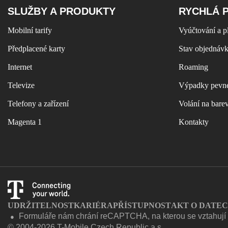
SLUŽBY A PRODUKTY
RYCHLÁ 
Mobilní tarify
Vyúčtování a p
Předplacené karty
Stav objednáv
Internet
Roaming
Televize
Výpadky pevné
Telefony a zařízení
Volání na bare
Magenta 1
Kontakty
UDRŽITELNOST
KARIÉRA
PŘÍSTUPNOST
AKT O DATE
Formuláře nám chrání reCAPTCHA, na kterou se vztahuj
●
© 2004-2026 T-Mobile Czech Republic a.s.