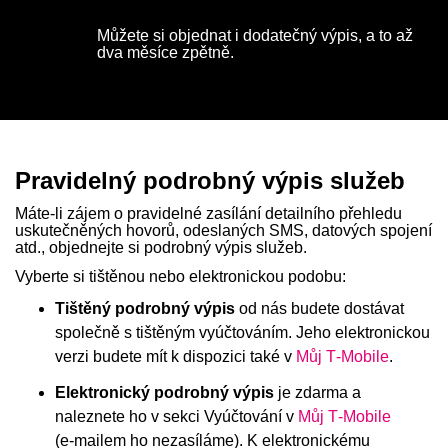
Můžete si objednat i dodatečný výpis, a to až
dva měsíce zpětně.
Pravidelný podrobný výpis služeb
Máte-li zájem o pravidelné zasílání detailního přehledu
uskutečněných hovorů, odeslaných SMS, datových spojení
atd., objednejte si podrobný výpis služeb.
Vyberte si tištěnou nebo elektronickou podobu:
Tištěný podrobný výpis
od nás budete dostávat
společně s tištěným vyúčtováním. Jeho elektronickou
verzi budete mít k dispozici také v
Můj T‑Mobile
.
Elektronický podrobný výpis
je zdarma a
naleznete ho v sekci Vyúčtování v
Můj T‑Mobile
(e‑mailem ho nezasíláme). K elektronickému