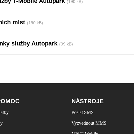
lužby T-Mobile Autopark
(190 kB)
ních míst
(190 kB)
nky služby Autopark
(99 kB)
POMOC
NÁSTROJE
latby
Poslat SMS
ky
Vyzvednout MMS
Můj T-Mobile