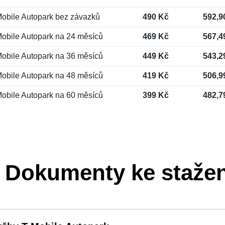
obile Autopark bez závazků
490 Kč
592,9
obile Autopark na 24 měsíců
469 Kč
567,4
obile Autopark na 36 měsíců
449 Kč
543,2
obile Autopark na 48 měsíců
419 Kč
506,9
obile Autopark na 60 měsíců
399 Kč
482,7
Dokumenty ke stažen