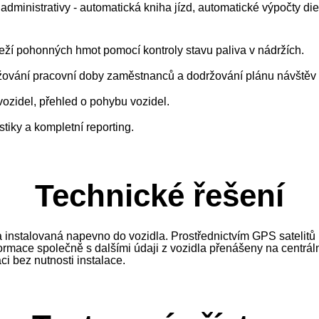
dministrativy - automatická kniha jízd, automatické výpočty die
ží pohonných hmot pomocí kontroly stavu paliva v nádržích.
žování pracovní doby zaměstnanců a dodržování plánu návštěv
ozidel, přehled o pohybu vozidel.
stiky a kompletní reporting.
Technické řešení
instalovaná napevno do vozidla. Prostřednictvím GPS satelitů u
formace společně s dalšími údaji z vozidla přenášeny na centrál
ci bez nutnosti instalace.