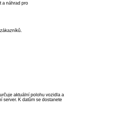
t a náhrad pro
 zákazníků.
rčuje aktuální polohu vozidla a
ní server. K datům se dostanete