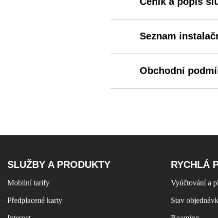
Ceník a popis s
Seznam instalač
Obchodní podmí
SLUŽBY A PRODUKTY
RYCHLÁ 
Mobilní tarify
Vyúčtování a p
Předplacené karty
Stav objednáv
Internet
Roaming