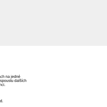
ách na jedné
 spoustu dalších
nci.
d.