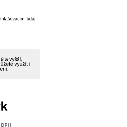
ihlašovacími údaji:
9 a vyšší,
ůžete využít i
ení.
rk
s DPH