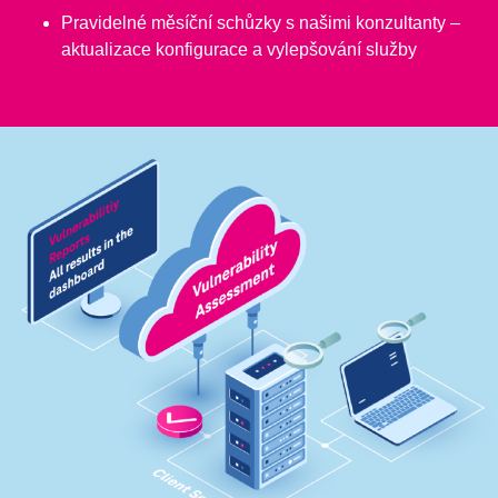
Pravidelné měsíční schůzky s našimi konzultanty –
aktualizace konfigurace a vylepšování služby