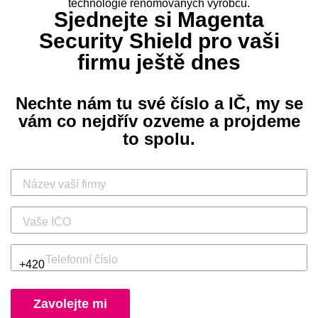
technologie renomovaných výrobců.
Sjednejte si Magenta
Security Shield
pro vaši
firmu ještě dnes
Nechte nám tu své číslo a IČ, my se
vám co nejdřív ozveme
a projdeme
to spolu.
Název vaší firmy
Vaše IČO
Zadejte telefonní číslo ve formátu 123 456 789
+420
Zavolejte mi