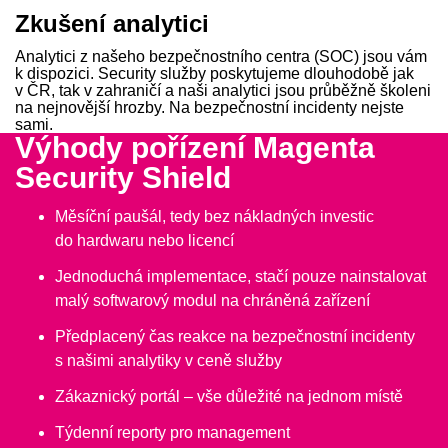
Zkušení analytici
Analytici z našeho bezpečnostního centra (SOC) jsou vám
k dispozici. Security služby poskytujeme dlouhodobě jak
v ČR, tak v zahraničí a naši analytici jsou průběžně školeni
na nejnovější hrozby. Na bezpečnostní incidenty nejste
sami.
Výhody pořízení
Magenta
Security Shield
Měsíční paušál, tedy bez nákladných investic
do hardwaru nebo licencí
Jednoduchá implementace, stačí pouze nainstalovat
malý softwarový modul na chráněná zařízení
Předplacený čas reakce na bezpečnostní incidenty
s našimi analytiky v ceně služby
Zákaznický portál – vše důležité na jednom místě
Týdenní reporty pro management