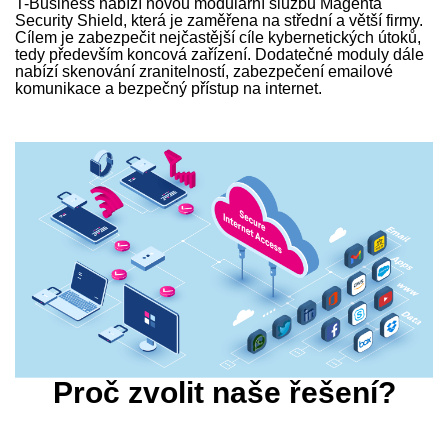
T-Business nabízí novou modulární službu Magenta
Security Shield, která je zaměřena na střední a větší firmy.
Cílem je zabezpečit nejčastější cíle kybernetických útoků,
tedy především koncová zařízení. Dodatečné moduly dále
nabízí skenování zranitelností, zabezpečení emailové
komunikace a bezpečný přístup na internet.
Proč zvolit naše řešení?