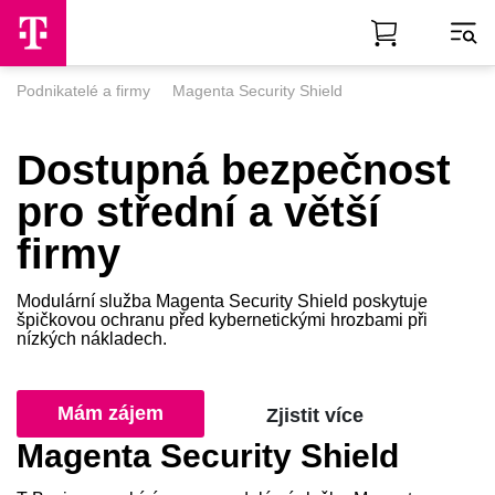
Skip to Main Content
Podnikatelé a firmy
Magenta Security Shield
Dostupná bezpečnost
pro střední a větší
firmy
Modulární služba Magenta Security Shield poskytuje
špičkovou ochranu před kybernetickými hrozbami při
nízkých nákladech.
Mám zájem
Zjistit více
Magenta Security Shield