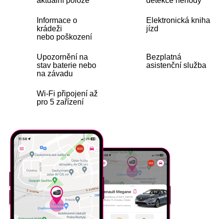
aktuální poloze
detekce nehody
Informace o
Elektronická kniha
krádeži
jízd
nebo poškození
Upozornění na
Bezplatná
stav baterie nebo
asistenční služba
na závadu
Wi-Fi připojení až
Více informací
pro 5 zařízení
najdete zde