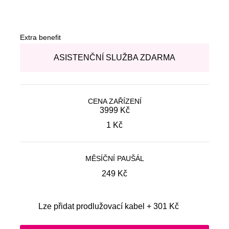
Extra benefit
ASISTENČNÍ SLUŽBA ZDARMA
CENA ZAŘÍZENÍ
Původní cena:
3999 Kč
Aktuální cena:
1
Kč
MĚSÍČNÍ PAUŠÁL
249
Kč
Lze přidat prodlužovací kabel + 301 Kč