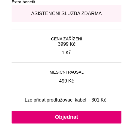
Extra benefit
ASISTENČNÍ SLUŽBA ZDARMA
CENA ZAŘÍZENÍ
Původní cena:
3999 Kč
Aktuální cena:
1
Kč
MĚSÍČNÍ PAUŠÁL
499
Kč
Lze přidat prodlužovací kabel + 301 Kč
Objednat