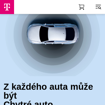
Skip to Main Content
T-Mobile
Zařízení
Chytré auto
Z každého auta může
být
Chytré auto