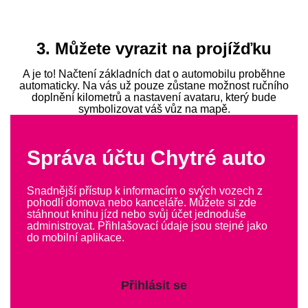
3. Můžete vyrazit na projížďku
A je to! Načtení základních dat o automobilu proběhne
automaticky. Na vás už pouze zůstane možnost ručního
doplnění kilometrů a nastavení avataru, který bude
symbolizovat váš vůz na mapě.
Správa účtu Chytré auto
Snadnější přístup k informacím o svých vozech z
pohodlí domova nebo kanceláře. Můžete si zde
stáhnout knihu jízd nebo svůj účet jednoduše
administrovat. Přihlašovací údaje jsou stejné jako
do mobilní aplikace.
Přihlásit se