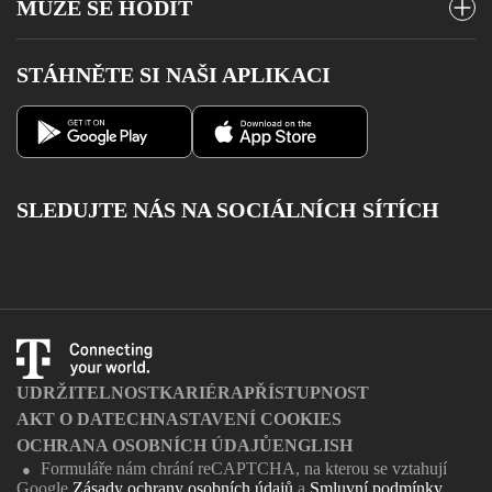
MŮŽE SE HODIT
Stav objednávky
Microsoft 365
Poslat SMS
Roaming
STÁHNĚTE SI NAŠI APLIKACI
Magenta 1 Business
Vyzvednout MMS
Výpadky pevného internetu
Moje firma
Kontakty
Aplikace Můj T-Mobile
Katalog služeb
SLEDUJTE NÁS NA SOCIÁLNÍCH SÍTÍCH
Certifikovaní partneři
Facebook
Instagram
Youtube
Twitter
Charger
UDRŽITELNOST
KARIÉRA
PŘÍSTUPNOST
AKT O DATECH
NASTAVENÍ COOKIES
OCHRANA OSOBNÍCH ÚDAJŮ
ENGLISH
Formuláře nám chrání reCAPTCHA, na kterou se vztahují
●
Google
Zásady ochrany osobních údajů
a
Smluvní podmínky
.