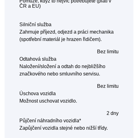
Pomůže, když to nejvíc potřebujete (platí v
ČR a EU)
Silniční služba
Zahrnuje příjezd, odjezd a práci mechanika
(spotřební materiál je hrazen řidičem).
Bez limitu
Odtahová služba
Naložení/složení a odtah do nejbližšího
značkového nebo smluvního servisu.
Bez limitu
Úschova vozidla
Možnost uschovat vozidlo.
2 dny
Půjčení náhradního vozidla*
Zapůjčení vozidla stejné nebo nižší třídy.