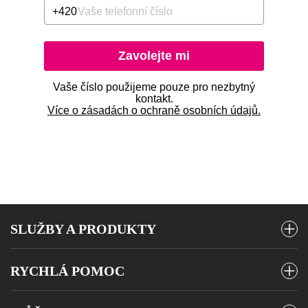
Zadejte telefonní číslo ve formátu 123 456 789
+420
Zavolejte mi
Vaše číslo použijeme pouze pro nezbytný
kontakt.
Více o zásadách o ochraně osobních údajů.
SLUŽBY A PRODUKTY
Mobilní tarify
RYCHLÁ POMOC
Pevný internet
Vyúčtování a platby
Telefony a zařízení