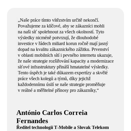
„Naše práce tímto vítězstvím určitě nekončí.
Považujeme za klíčové, aby se zákazníci mohli
na naši síť spolehnout za všech okolností. Tyto
výsledky nicméně potvrzují, že dlouhodobé
investice v řádech miliard korun ročně mají jasný
dopad na kvalitu zákaznického zážitku. Prvenství
v oblasti mobilních sítí i pevného internetu ukazuje,
že naše strategie rozšiřování kapacity a modernizace
síťové infrastruktury přináší hmatatelné výsledky.
Tento úspěch je také důkazem expertízy a skvělé
práce všech kolegů a týmů, díky jejichž
každodennímu úsilí se naše strategie proměňuje
v reálné a měřitelné přínosy pro zákazníky,“
António Carlos Correia
Fernandes
Ředitel technologií T‑Mobile a Slovak Telekom