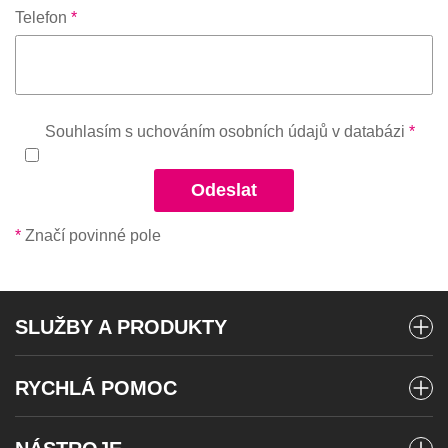
Telefon
*
Souhlasím s uchováním osobních údajů v databázi
*
Odeslat
*
Značí povinné pole
SLUŽBY A PRODUKTY
Mobilní tarify
RYCHLÁ POMOC
Předplacené karty
Vyúčtování a platby
Internet