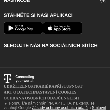
NÁSTROJE
Stav objednávky
Televize
Poslat SMS
Roaming
STÁHNĚTE SI NAŠI APLIKACI
Telefony a zařízení
Vyzvednout MMS
Výpadky pevného internetu
Magenta 1
Můj T-Mobile
Volání na barevné linky
Aplikace Můj T-Mobile
Kontakty
Dobít kredit
SLEDUJTE NÁS NA SOCIÁLNÍCH SÍTÍCH
Katalog služeb
Facebook
Instagram
Youtube
Twitter
Charger
UDRŽITELNOST
KARIÉRA
PŘÍSTUPNOST
AKT O DATECH
NASTAVENÍ COOKIES
OCHRANA OSOBNÍCH ÚDAJŮ
ENGLISH
Formuláře nám chrání reCAPTCHA, na kterou se
●
vztahují Google
Zásady ochrany osobních údajů
a
Smluvní