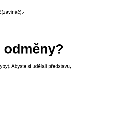
(zavináč)t-
ou odměny?
by). Abyste si udělali představu,