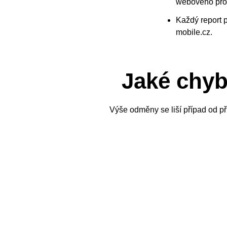
webového proh
Každý report 
mobile.cz.
Jaké chyb
Výše odměny se liší případ od př