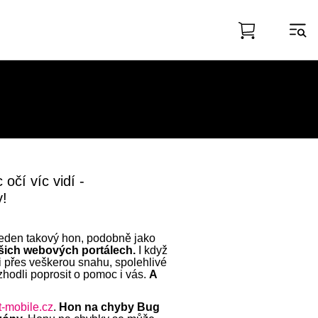
očí víc vidí -
!
jeden takový hon, podobně jako
ašich webových portálech.
I když
 i přes veškerou snahu, spolehlivé
zhodli poprosit o pomoc i vás.
A
t-mobile.cz
.
Hon na chyby Bug