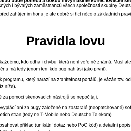
dokud bude potřeba a dokud nevyhlásíme konec lovecké se
sných i bývalých zaměstnanců všech společností skupiny Deuts
před zahájením honu je ale dobré si říct něco o základních prav
Pravidla lovu
aždému, kdo odhalí chybu, která není veřejně známá. Musí ale jí
ěnu má tedy jenom ten, kdo bug nahlásí jako první).
 programu, který narazí na zranitelnost portálů, je vázán tzv. 
iz níže).
 za pomoci skenovacích nástrojů se nepočítají.
yplácí ani za bugy založené na zastaralé (neopatchované) so
etích stran (tedy ne T-Mobile nebo Deutsche Telekom).
sahovat příklad (unikátní dotaz nebo PoC kód) a detailní popis