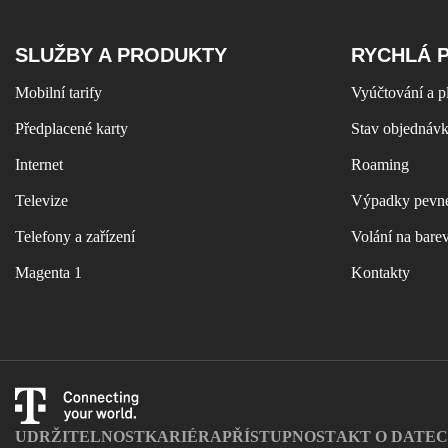
SLUŽBY A PRODUKTY
RYCHLÁ 
Mobilní tarify
Vyúčtování a p
Předplacené karty
Stav objednáv
Internet
Roaming
Televize
Výpadky pevné
Telefony a zařízení
Volání na bare
Magenta 1
Kontakty
UDRŽITELNOST
KARIÉRA
PŘÍSTUPNOST
AKT O DATE