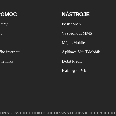
POMOC
NÁSTROJE
latby
Poslat SMS
ky
Vyzvednout MMS
Můj T-Mobile
ho internetu
Aplikace Můj T-Mobile
vné linky
Dobít kredit
Katalog služeb
CH
NASTAVENÍ COOKIES
OCHRANA OSOBNÍCH ÚDAJŮ
EN