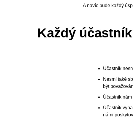
A navíc bude každý úsp
Každý účastník
Účastník nesm
Nesmí také sbí
být považován
Účastník nám 
Účastník vynal
námi poskytov