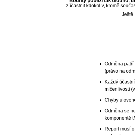
Bounty poběží tak dlouho, 
zúčastnit kdokoliv, kromě souča
Ještě 
Odměna patří k
(právo na odm
Každý účastník
mlčenlivostí (v
Chyby ulovené
Odměna se nev
komponentě tř
Report musí ob