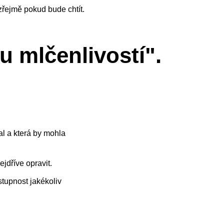
zřejmě pokud bude chtít.
 mlčenlivostí".
al a která by mohla
jdříve opravit.
stupnost jakékoliv