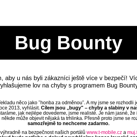
Bug Bounty
aby u nás byli zákazníci ještě více v bezpečí! Víc 
vyhlašujeme lov na chyby s programem Bug Bounty
ekladu něco jako "honba za odměnou". A my jsme se rozhodli 
oce 2013, vyhlásit.
Cílem jsou „bugy" – chyby a slabiny v n
staráme, jak nejlépe dovedeme, jsme realisté. Je nám jasné, že
 někde může objevit nějaká ta trhlinka. Přesně proto jsme se ro
samozřejmě to nechceme zadarmo.
výhradně na bezpečnost našich portálů
www.t-mobile.cz
a
muj.