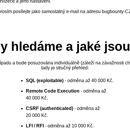
lížeče a jeho nastavení.
prosím posílejte jako samostatný e-mail na adresu bugbounty-CZ
y hledáme a jaké js
ípadu a bude posuzována individuálně (záleží na závažnosti chy
tady je stručný přehled:
SQL (exploitable)
- odměna až 40 000 Kč.
Remote Code Execution
- odměna až
40 000 Kč.
CSRF (authenticated)
- odměna až
20 000 Kč.
LFI / RFI
- odměna až 10 000 Kč.