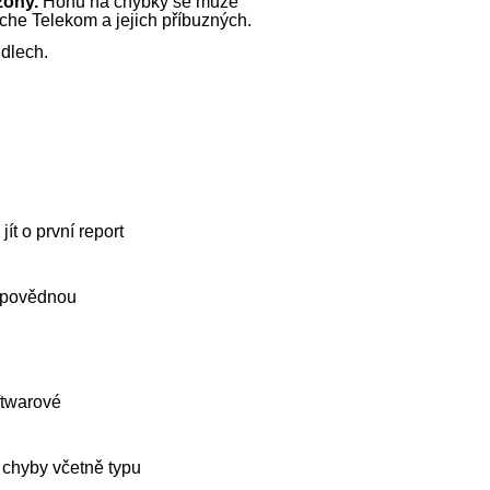
zóny.
Honu na chybky se může
che Telekom a jejich příbuzných.
idlech.
t o první report
odpovědnou
ftwarové
 chyby včetně typu