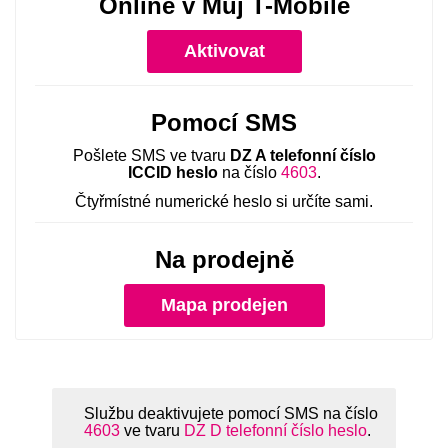
Online v Můj T-Mobile
Aktivovat
Pomocí SMS
Pošlete SMS ve tvaru
DZ A telefonní číslo
ICCID heslo
na číslo
4603
.
Čtyřmístné numerické heslo si určíte sami.
Na prodejně
Mapa prodejen
Službu deaktivujete pomocí SMS na číslo
4603
ve tvaru
DZ D telefonní číslo heslo
.