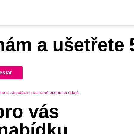
nám a ušetřete 
eslat
íce o zásadách o ochraně osobních údajů.
ro vás
 nabídku