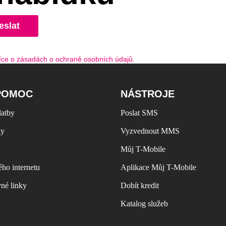
eslat
íce o zásadách o ochraně osobních údajů.
POMOC
NÁSTROJE
latby
Poslat SMS
ky
Vyzvednout MMS
Můj T-Mobile
ho internetu
Aplikace Můj T-Mobile
vné linky
Dobít kredit
Katalog služeb