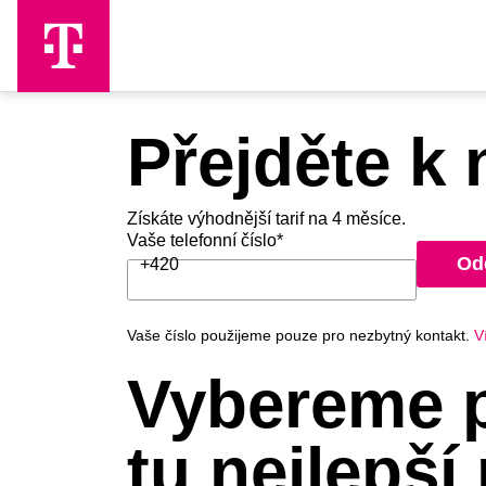
Skip to Main Content
Přejděte k 
Získáte výhodnější tarif na 4 měsíce.
Vaše telefonní číslo*
Od
+420
Vaše číslo použijeme pouze pro nezbytný kontakt.
V
Vybereme p
tu nejlepší