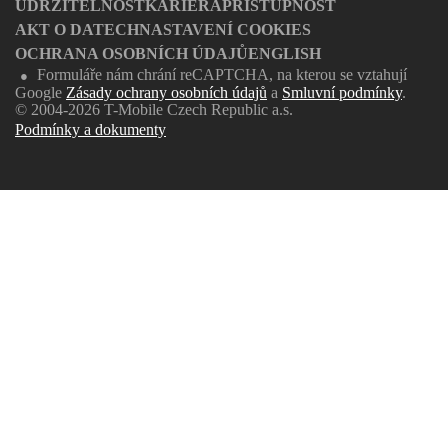
UDRŽITELNOST
KARIÉRA
PŘÍSTUPNOST
AKT O DATECH
NASTAVENÍ COOKIES
OCHRANA OSOBNÍCH ÚDAJŮ
ENGLISH
Formuláře nám chrání reCAPTCHA, na kterou se vztahují
●
Google
Zásady ochrany osobních údajů
a
Smluvní podmínky
.
© 2004-2026 T-Mobile Czech Republic a.s.
Podmínky a dokumenty