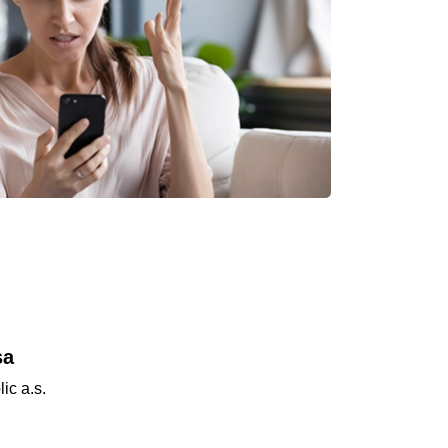
sa
ic a.s.