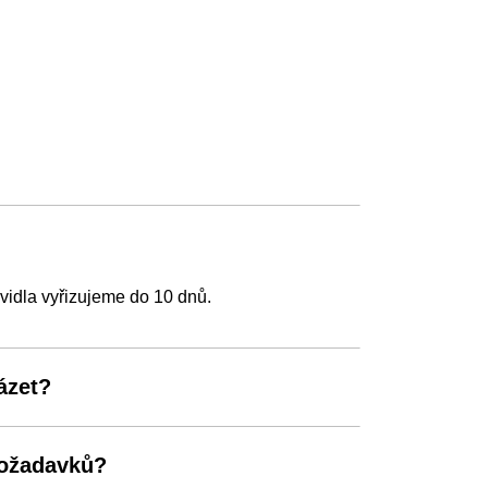
avidla vyřizujeme do 10 dnů.
ázet?
požadavků?