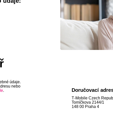
 údaje:
ř
ebné údaje.
adresu nebo
Doručovací adre
le
.
T‑Mobile Czech Republ
Tomíčkova 2144/1
148 00 Praha 4