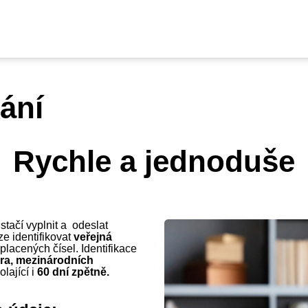
lání
Rychle a jednoduše
stačí vyplnit a odeslat
ze identifikovat
veřejná
dplacených čísel. Identifikace
ora, mezinárodních
olající i
60 dní zpětně.