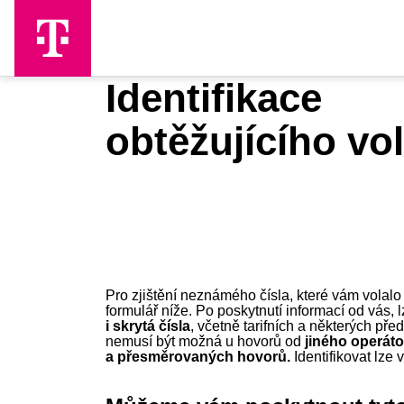
Skip to Main Content
Identifikace
obtěžujícího vo
Pro zjištění neznámého čísla, které vám volalo 
formulář níže. Po poskytnutí informací od vás, l
i skrytá čísla
, včetně tarifních a některých pře
nemusí být možná u hovorů od
jiného operát
a přesměrovaných hovorů.
Identifikovat lze v