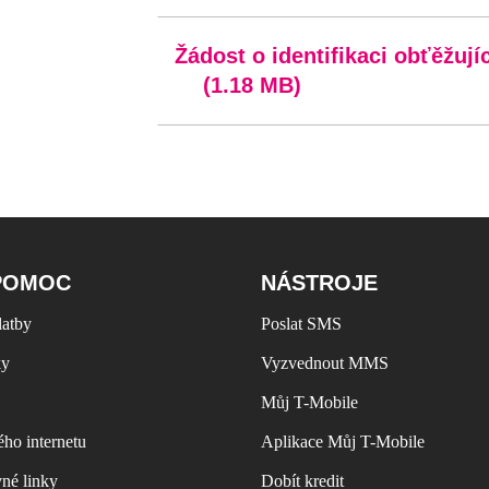
Žádost o identifikaci obťěžují
(1.18 MB)
POMOC
NÁSTROJE
latby
Poslat SMS
ky
Vyzvednout MMS
Můj T-Mobile
ho internetu
Aplikace Můj T-Mobile
vné linky
Dobít kredit