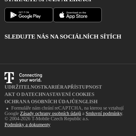
Vyzvednout MMS
Výpadky pevného internetu
Magenta 1
Můj T-Mobile
Volání na barevné linky
Aplikace Můj T-Mobile
Kontakty
Dobít kredit
SLEDUJTE NÁS NA SOCIÁLNÍCH SÍTÍCH
Katalog služeb
Facebook
Instagram
Youtube
Twitter
Charger
UDRŽITELNOST
KARIÉRA
PŘÍSTUPNOST
AKT O DATECH
NASTAVENÍ COOKIES
OCHRANA OSOBNÍCH ÚDAJŮ
ENGLISH
Formuláře nám chrání reCAPTCHA, na kterou se vztahují
●
Google
Zásady ochrany osobních údajů
a
Smluvní podmínky
.
© 2004-2026 T-Mobile Czech Republic a.s.
Podmínky a dokumenty