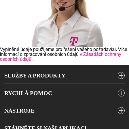
Vyplněné údaje použijeme pro řešení vašeho požadavku. Více
informací o zpracování osobních údajů
v Zásadách ochrany
osobních údajů
.
SLUŽBY A PRODUKTY
Mobilní tarify
RYCHLÁ POMOC
Předplacené karty
Vyúčtování a platby
Internet
NÁSTROJE
Stav objednávky
Televize
Poslat SMS
Roaming
STÁHNĚTE SI NAŠI APLIKACI
Telefony a zařízení