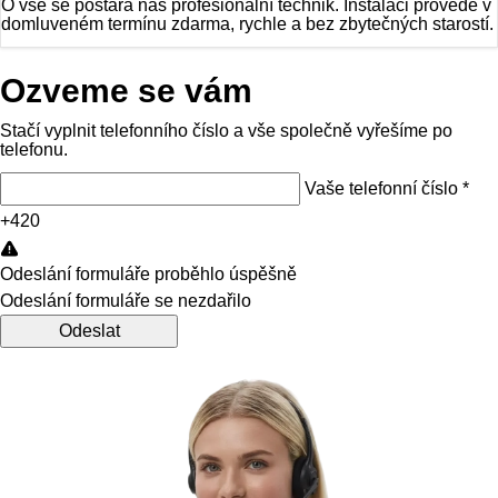
O vše se postará náš profesionální technik. Instalaci provede v
domluveném termínu zdarma, rychle a bez zbytečných starostí.
Ozveme se vám
Stačí vyplnit telefonního číslo a vše společně vyřešíme po
telefonu.
Kontaktní formulář
Vaše telefonní číslo
*
+420
Odeslání formuláře proběhlo úspěšně
Odeslání formuláře se nezdařilo
Odeslat