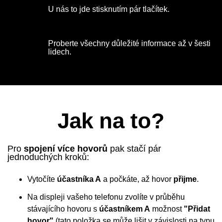
U nás to jde stisknutím pár tlačítek.
Proberte všechny důležité informace až v šesti
lidech.
Jak na to?
Pro
spojení více hovorů
pak stačí pár
jednoduchých kroků:
Vytočíte
účastníka A
a počkáte, až hovor
přijme
.
Na displeji vašeho telefonu zvolíte v průběhu
stávajícího hovoru s
účastníkem A
možnost
"Přidat
hovor"
(tato položka se může lišit v závislosti na typu