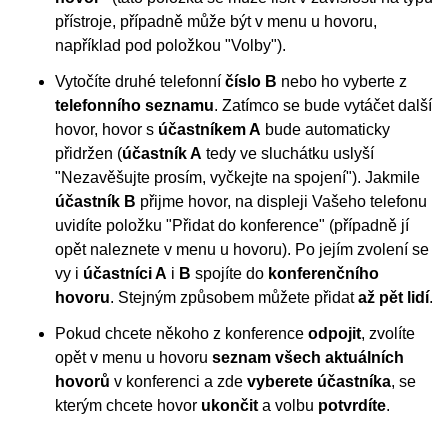
přístroje, případně může být v menu u hovoru,
například pod položkou "Volby").
Vytočíte druhé telefonní
číslo B
nebo ho vyberte z
telefonního seznamu
. Zatímco se bude vytáčet další
hovor, hovor s
účastníkem A
bude automaticky
přidržen (
účastník A
tedy ve sluchátku uslyší
"Nezavěšujte prosím, vyčkejte na spojení"). Jakmile
účastník B
přijme hovor, na displeji Vašeho telefonu
uvidíte položku "Přidat do konference" (případně jí
opět naleznete v menu u hovoru). Po jejím zvolení se
vy i
účastníci A
i
B
spojíte do
konferenčního
hovoru
. Stejným způsobem můžete přidat
až pět lidí
.
Pokud chcete někoho z konference
odpojit
, zvolíte
opět v menu u hovoru
seznam všech aktuálních
hovorů
v konferenci a zde
vyberete účastníka
, se
kterým chcete hovor
ukončit
a volbu
potvrdíte
.