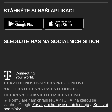
Televize
Poslat SMS
Roaming
STÁHNĚTE SI NAŠI APLIKACI
Telefony a zařízení
Vyzvednout MMS
Výpadky pevného internetu
Magenta 1
Můj T-Mobile
Volání na barevné linky
Aplikace Můj T-Mobile
Kontakty
Dobít kredit
SLEDUJTE NÁS NA SOCIÁLNÍCH SÍTÍCH
Katalog služeb
Facebook
Instagram
Youtube
Twitter
Charger
UDRŽITELNOST
KARIÉRA
PŘÍSTUPNOST
AKT O DATECH
NASTAVENÍ COOKIES
OCHRANA OSOBNÍCH ÚDAJŮ
ENGLISH
Formuláře nám chrání reCAPTCHA, na kterou se
●
vztahují Google
Zásady ochrany osobních údajů
a
Smluvní
podmínky
.