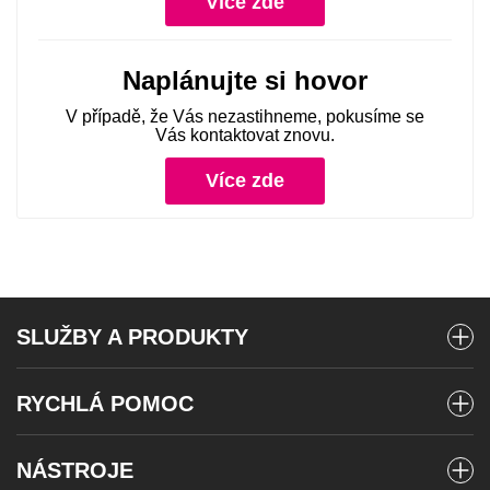
Více zde
Naplánujte si hovor
V případě, že Vás nezastihneme, pokusíme se
Vás kontaktovat znovu.
Více zde
SLUŽBY A PRODUKTY
Mobilní tarify
RYCHLÁ POMOC
Předplacené karty
Vyúčtování a platby
Internet
NÁSTROJE
Stav objednávky