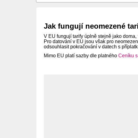
Jak fungují neomezené tari
V EU fungují tarify úplně stejně jako doma, 
Pro datování v EU jsou však pro neomezené 
odsouhlasit pokračování v datech s příplat
Mimo EU platí sazby dle platného
Ceníku s