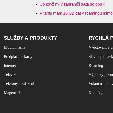
Co když mi v zahraničí data dojdou?
V tarifu mám 10 GB dat v roamingu mimo 
SLUŽBY A PRODUKTY
RYCHLÁ 
Mobilní tarify
Vyúčtování a p
Předplacené karty
Stav objednáv
Internet
Roaming
Televize
Výpadky pevné
Telefony a zařízení
Volání na bare
Magenta 1
Kontakty