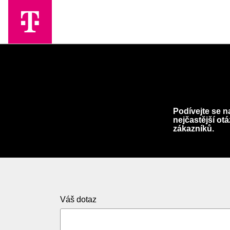
Skip to Main Content
Podívejte se n
nejčastější ot
zákazníků.
Váš dotaz