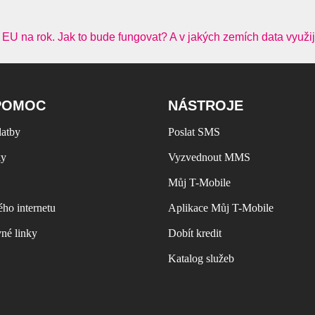
EU na rok. Jak to bude fungovat? A v jakých zemích data využij
POMOC
NÁSTROJE
latby
Poslat SMS
ky
Vyzvednout MMS
Můj T-Mobile
ho internetu
Aplikace Můj T-Mobile
vné linky
Dobít kredit
Katalog služeb