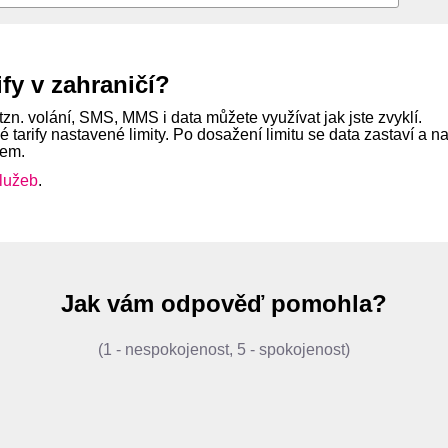
fy v zahraničí?
tzn. volání, SMS, MMS i data můžete využívat jak jste zvyklí.
tarify nastavené limity. Po dosažení limitu se data zastaví a n
kem.
lužeb
.
Jak vám odpověď pomohla?
(1 - nespokojenost, 5 - spokojenost)