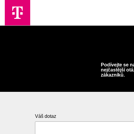
Skip to Main Content
Podívejte se n
nejčastější ot
zákazníků.
Váš dotaz