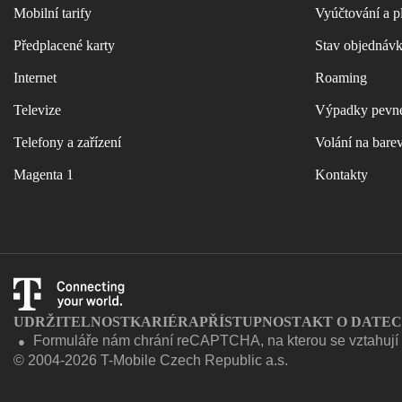
Mobilní tarify
Vyúčtování a p
Předplacené karty
Stav objednáv
Internet
Roaming
Televize
Výpadky pevné
Telefony a zařízení
Volání na bare
Magenta 1
Kontakty
UDRŽITELNOST
KARIÉRA
PŘÍSTUPNOST
AKT O DATE
Formuláře nám chrání reCAPTCHA, na kterou se vztahuj
●
© 2004-2026 T-Mobile Czech Republic a.s.