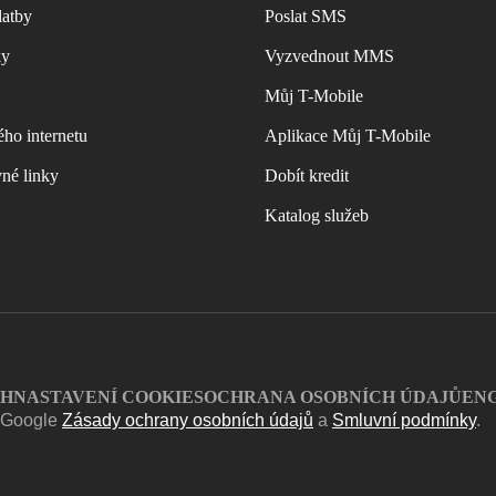
latby
Poslat SMS
ky
Vyzvednout MMS
Můj T-Mobile
ho internetu
Aplikace Můj T-Mobile
vné linky
Dobít kredit
Katalog služeb
CH
NASTAVENÍ COOKIES
OCHRANA OSOBNÍCH ÚDAJŮ
EN
í Google
Zásady ochrany osobních údajů
a
Smluvní podmínky
.