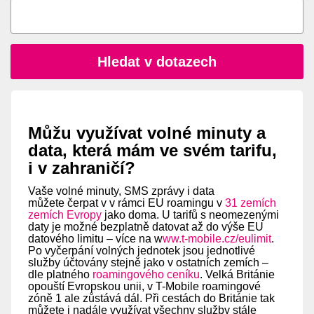
Hledat v dotazech
Můžu využívat volné minuty a
data, která mám ve svém tarifu,
i v zahraničí?
Vaše volné minuty, SMS zprávy i data
můžete čerpat v v rámci EU roamingu v
31 zemích
zemích Evropy
jako doma. U tarifů s neomezenými
daty je možné bezplatně datovat až do výše EU
datového limitu – více na w
ww.t-mobile.cz/eulimit
.
Po vyčerpání volných jednotek jsou jednotlivé
služby účtovány stejně jako v ostatních zemích –
dle platného
roamingového ceníku
. Velká Británie
opouští Evropskou unii, v T-Mobile roamingové
zóně 1 ale zůstává dál. Při cestách do Británie tak
můžete i nadále využívat všechny služby stále