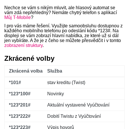
Nechce se vám s nikým mluvit, ale hlasový automat se
vám zdá nepřehledný? Nemáte chytrý telefon s aplikací
Můj T-Mobile
?
I pro vás máme řešení. Využijte samoobsluhu dostupnou z
každého mobilního telefonu po odeslání kódu *123#. Na
displeji se vám zobrazí hlavní nabídka, ze které už si dál
jen vybíráte. A že je z čeho se můžete přesvědčit i v tomto
zobrazení struktury
.
Zkrácené volby
Zkrácená volba
Služba
*101#
stav kreditu (Twist)
*123*100#
Novinky
*123*201#
Aktuální vystavené Vyúčtování
*123*222#
Dobití Twistu z Vyúčtování
*123*223#
Výpis hovorů