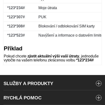
*123*234#
Moje útrata
*123*307#
PUK
*123*308#
Blokování / odblokování SIM karty
*123*523#
Navýšení a informace o datovém limitu
Příklad
Pokud chcete
zjistit aktuální výši vaší útraty
, jednoduše
vytočte na vašem telefonu zkrácenou volbu
*123*234#
SLUŽBY A PRODUKTY
Mobilní tarify
RYCHLÁ POMOC
Předplacené karty