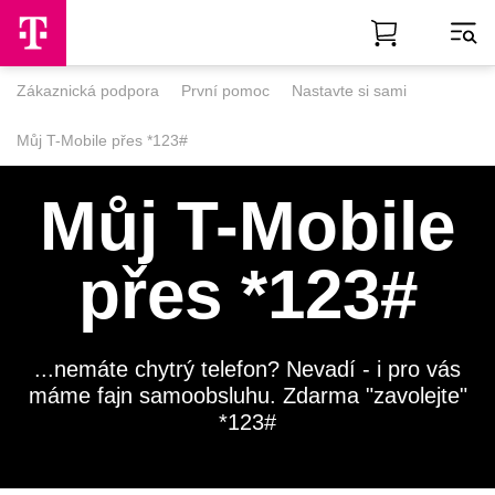
Skip to Main Content
Zákaznická podpora
První pomoc
Nastavte si sami
Můj T-Mobile přes *123#
Můj T-Mobile
přes *123#
...nemáte chytrý telefon? Nevadí - i pro vás
máme fajn samoobsluhu. Zdarma "zavolejte"
*123#