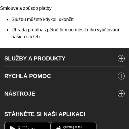
Smlouva a způsob platby
Službu můžete kdykoli ukončit.
Úhrada probíhá zpětně formou měsíčního vyúčtování
našich služeb.
SLUŽBY A PRODUKTY
Mobilní tarify
RYCHLÁ POMOC
Předplacené karty
Vyúčtování a platby
Internet
NÁSTROJE
Stav objednávky
Televize
Poslat SMS
Roaming
Telefony a zařízení
STÁHNĚTE SI NAŠI APLIKACI
Vyzvednout MMS
Výpadky pevného internetu
Magenta 1
Můj T-Mobile
Volání na barevné linky