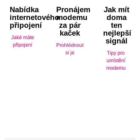
Nabídka
Pronájem
Jak mít
internetového
modemu
doma
připojení
za pár
ten
kaček
nejlepší
Jaké máte
signál
připojení
Prohlédnout
si je
Tipy pro
umístění
modemu