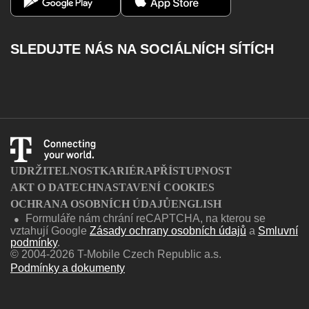
Aplikace Můj T-Mobile
Kontakty
Dobít kredit
SLEDUJTE NÁS NA SOCIÁLNÍCH SÍTÍCH
Katalog služeb
Facebook
Instagram
Youtube
Twitter
Charger
UDRŽITELNOST
KARIÉRA
PŘÍSTUPNOST
AKT O DATECH
NASTAVENÍ COOKIES
OCHRANA OSOBNÍCH ÚDAJŮ
ENGLISH
Formuláře nám chrání reCAPTCHA, na kterou se
●
vztahují Google
Zásady ochrany osobních údajů
a
Smluvní
podmínky
.
© 2004-2026 T-Mobile Czech Republic a.s.
Podmínky a dokumenty