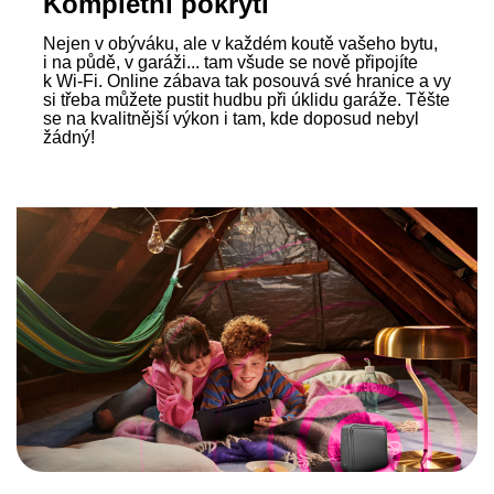
Kompletní pokrytí
Nejen v obýváku, ale v každém koutě vašeho bytu,
i na půdě, v garáži... tam všude se nově připojíte
k Wi‑Fi. Online zábava tak posouvá své hranice a vy
si třeba můžete pustit hudbu při úklidu garáže. Těšte
se na kvalitnější výkon i tam, kde doposud nebyl
žádný!