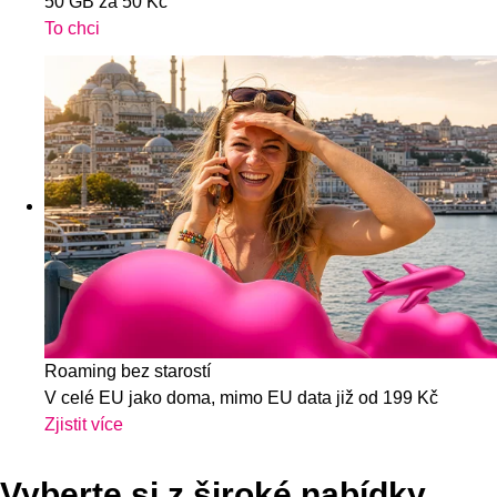
50 GB za 50 Kč
To chci
Roaming bez starostí
V celé EU jako doma, mimo EU data již od 199 Kč
Zjistit více
Vyberte si z široké nabídky