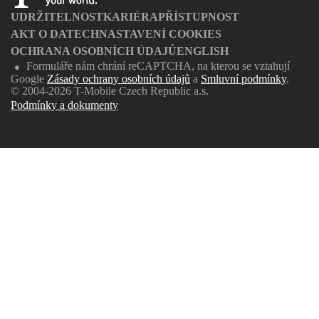
UDRŽITELNOST
KARIÉRA
PŘÍSTUPNOST
AKT O DATECH
NASTAVENÍ COOKIES
OCHRANA OSOBNÍCH ÚDAJŮ
ENGLISH
Formuláře nám chrání reCAPTCHA, na kterou se vztahují
●
Google
Zásady ochrany osobních údajů
a
Smluvní podmínky
.
© 2004-2026 T-Mobile Czech Republic a.s.
Podmínky a dokumenty