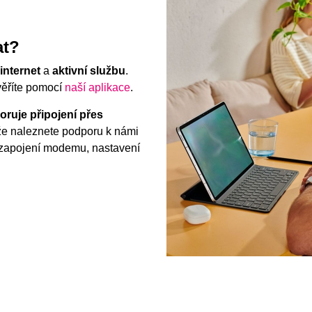
at?
internet
a
aktivní službu
.
věříte pomocí
naší aplikace
.
ruje připojení přes
e naleznete podporu k námi
apojení modemu, nastavení