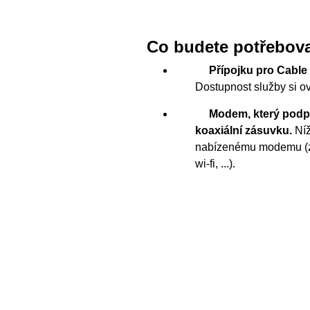
Co budete potřebov
Přípojku pro Cable 
Dostupnost služby si o
Modem, který podpo
koaxiální zásuvku.
Níž
nabízenému modemu (z
wi-fi, ...).