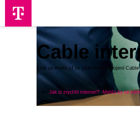
Skip to Main Content
Cable inter
Krok po kroku až ke zdárnému připojení Cable 
Jak si zrychlit internet?
Mohlo by se vám