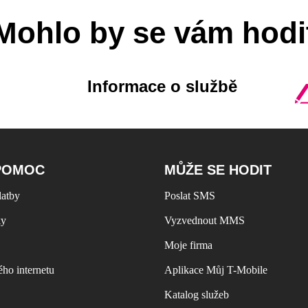
Mohlo by
se vám hodi
Informace o službě
POMOC
MŮŽE SE HODIT
latby
Poslat SMS
ky
Vyzvednout MMS
Moje firma
ho internetu
Aplikace Můj T-Mobile
Katalog služeb