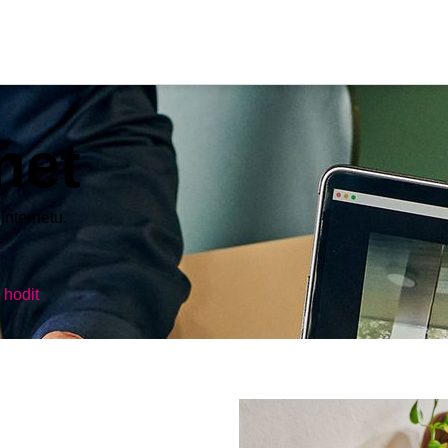
net
internetu.
 hodit