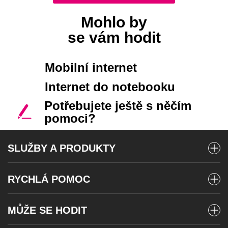
Mohlo by
se vám hodit
Mobilní internet
Internet do notebooku
Potřebujete ještě s něčím
pomoci?
SLUŽBY A PRODUKTY
Mobilní tarify
RYCHLÁ POMOC
Pevný internet
Vyúčtování a platby
Telefony a zařízení
MŮŽE SE HODIT
Stav objednávky
Microsoft 365