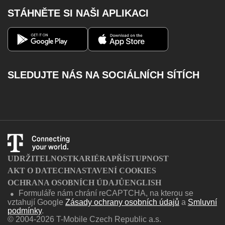
Poslat SMS
Roaming
STÁHNĚTE SI NAŠI APLIKACI
Magenta 1 Business
Vyzvednout MMS
Výpadky pevného internetu
Moje firma
Kontakty
Aplikace Můj T-Mobile
Katalog služeb
SLEDUJTE NÁS NA SOCIÁLNÍCH SÍTÍCH
Certifikovaní partneři
Facebook
Instagram
Youtube
Twitter
Charger
UDRŽITELNOST
KARIÉRA
PŘÍSTUPNOST
AKT O DATECH
NASTAVENÍ COOKIES
OCHRANA OSOBNÍCH ÚDAJŮ
ENGLISH
Formuláře nám chrání reCAPTCHA, na kterou se
●
vztahují Google
Zásady ochrany osobních údajů
a
Smluvní
podmínky
.
© 2004-2026 T-Mobile Czech Republic a.s.