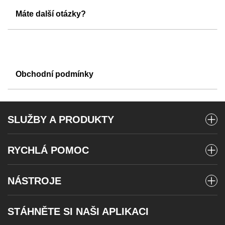
Máte další otázky?
Obchodní podmínky
SLUŽBY A PRODUKTY
Mobilní tarify
RYCHLÁ POMOC
Předplacené karty
Vyúčtování a platby
Internet
NÁSTROJE
Stav objednávky
Televize
Poslat SMS
Roaming
STÁHNĚTE SI NAŠI APLIKACI
Telefony a zařízení
Vyzvednout MMS
Výpadky pevného internetu