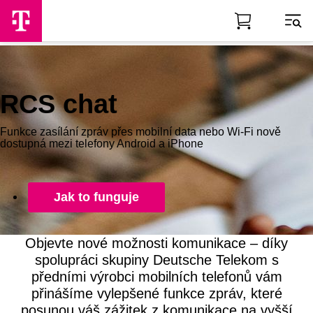
Skip to Main Content
RCS chat
Funkce zasílání zpráv přes mobilní data nebo Wi-Fi nově
dostupná mezi telefony Android a iPhone
Jak to funguje
Objevte nové možnosti komunikace – díky
spolupráci skupiny Deutsche Telekom s
předními výrobci mobilních telefonů vám
přinášíme vylepšené funkce zpráv, které
posunou váš zážitek z komunikace na vyšší