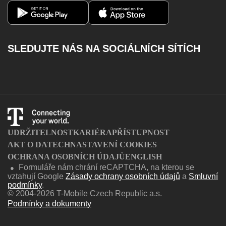
Magenta 1
Můj T-Mobile
Volání na barevné linky
Aplikace Můj T-Mobile
Kontakty
Dobít kredit
SLEDUJTE NÁS NA SOCIÁLNÍCH SÍTÍCH
Katalog služeb
Facebook
Instagram
Youtube
Twitter
Charger
UDRŽITELNOST
KARIÉRA
PŘÍSTUPNOST
AKT O DATECH
NASTAVENÍ COOKIES
OCHRANA OSOBNÍCH ÚDAJŮ
ENGLISH
Formuláře nám chrání reCAPTCHA, na kterou se
●
vztahují Google
Zásady ochrany osobních údajů
a
Smluvní
podmínky
.
© 2004-2026 T-Mobile Czech Republic a.s.
Podmínky a dokumenty