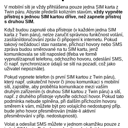
V mobilní síti je vždy přihlášena pouze jedna SIM karta z
Twin páru. Abyste předešli kolizním stavům,
vždy vypněte
přístroj s jednou SIM kartou dříve, než zapnete přístroj
s druhou SIM.
Když budou zapnuté oba přístroje (v každém jedna SIM
karta z Twin páru), nelze zaručit správnou funkčnost volání,
zasílání/doručování zpráv či připojení k internetu. Pokud
takový nežádoucí stav nastane, příchozí hovory nebo SMS
zpráva budou směrované na tu SIM kartu, jenž
komunikovala se sítí naposled (třeba ve formě
vypnutí/zapnutí telefonu, odchozího hovoru, odeslání SMS,
či např. synchronizace údajů se sítí na pozadí, což jako
uživatel nepoznáte).
Pokud vypnete telefon (s první SIM kartou z Twin páru),
který např. uskutečnil hovor či jinou komunikaci s mobilní
sítí, zajistěte, aby proběhla komunikace mezi vaším
druhým zařízením (s druhou SIM kartou z Twin páru) a sítí,
např. z druhého přístroje vytvořte odchozí hovor. Pokud tato
podmínka nebude splněna, při dalším příchozím hovoru
směrem k vám, můžete být pro volajícího nedostupný příp.
bude jeho hovor přesměrován (máte-li aktivní
přesměrování v příp. nedostupnosti).
Volat a odesílat SMS můžete v jednom okamžiku pouze z