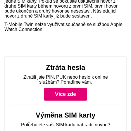
jedné SIM karty. Pokud se pokusíte uskutečnit hovor z
druhé SIM karty během hovoru z první SIM, první hovor
bude ukončen a druhý hovor se nesestaví. Následující
hovor z druhé SIM karty již bude sestaven.
T-Mobile Twin nelze využívat současně se službou Apple
Watch Connection.
Ztráta hesla
Ztratili jste PIN, PUK nebo heslo k online
službám? Poradíme vám.
Více zde
Výměna SIM karty
Potřebujete vaši SIM kartu nahradit novou?