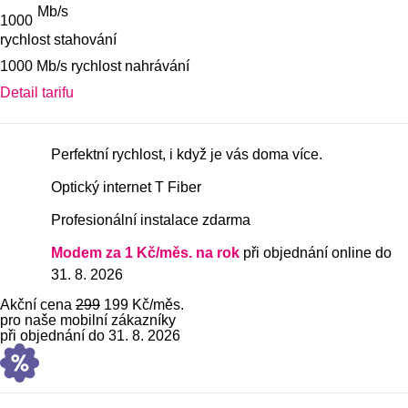
Mb/s
1000
rychlost stahování
Balíček
1000 Mb/s rychlost nahrávání
Zobrazit detail tarifu
Detail tarifu
Vlastnosti tarifu
Perfektní rychlost, i když je vás doma více.
Optický internet T Fiber
Profesionální instalace zdarma
Modem za 1 Kč/měs. na rok
při objednání online do
31. 8. 2026
Akční cena
299
199 Kč
/měs.
pro naše mobilní zákazníky
při objednání do 31. 8. 2026