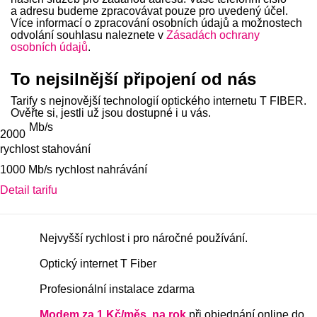
a adresu budeme zpracovávat pouze pro uvedený účel.
Více informací o zpracování osobních údajů a možnostech
odvolání souhlasu naleznete v
Zásadách ochrany
osobních údajů
.
To nejsilnější připojení od nás
Tarify s nejnovější technologií optického internetu T FIBER.
Ověřte si, jestli už jsou dostupné i u vás.
Mb/s
2000
rychlost stahování
Balíček
1000 Mb/s rychlost nahrávání
Zobrazit detail tarifu
Detail tarifu
Vlastnosti tarifu
Nejvyšší rychlost i pro náročné používání.
Optický internet T Fiber
Profesionální instalace zdarma
Modem za 1 Kč/měs. na rok
při objednání online do