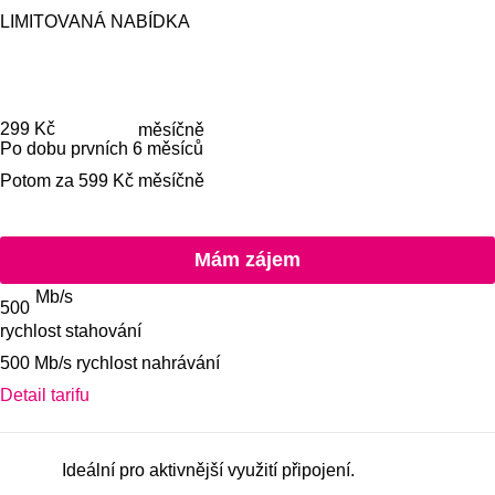
LIMITOVANÁ NABÍDKA
Cena je
299 Kč
měsíčně
Po dobu prvních 6 měsíců
Potom za 599 Kč měsíčně
Mám zájem o
Mám zájem
Mb/s
500
rychlost stahování
Balíček
500 Mb/s rychlost nahrávání
Zobrazit detail tarifu
Detail tarifu
Vlastnosti tarifu
Ideální pro aktivnější využití připojení.