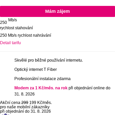
Mám zájem o
Mám zájem
Mb/s
250
rychlost stahování
Balíček
250 Mb/s rychlost nahrávání
Zobrazit detail tarifu
Detail tarifu
Vlastnosti tarifu
Skvělé pro běžné používání internetu.
Optický internet T Fiber
Profesionální instalace zdarma
Modem za 1 Kč/měs. na rok
při objednání online do
31. 8. 2026
Akční cena
299
199 Kč
/měs.
pro naše mobilní zákazníky
při objednání do 31. 8. 2026