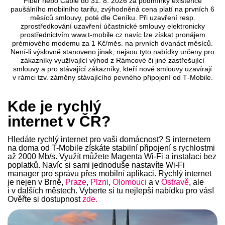
Fiber nebo Cable do 31. 8. 2026 za podmínky existence
paušálního mobilního tarifu, zvýhodněná cena platí na prvních 6
měsíců smlouvy, poté dle Ceníku. Při uzavření resp.
zprostředkování uzavření účastnické smlouvy elektronicky
prostřednictvím www.t‑mobile.cz navíc lze získat pronájem
prémiového modemu za 1 Kč/měs. na prvních dvanáct měsíců.
Není‑li výslovně stanoveno jinak, nejsou tyto nabídky určeny pro
zákazníky využívající výhod z Rámcové či jiné zastřešující
smlouvy a pro stávající zákazníky, kteří nové smlouvy uzavírají
v rámci tzv. záměny stávajícího pevného připojení od T‑Mobile.
Kde je rychlý
internet v ČR?
Hledáte rychlý internet pro vaši domácnost? S internetem
na doma od T-Mobile získáte stabilní připojení s rychlostmi
až 2000 Mb/s. Využít můžete Magenta Wi-Fi a instalaci bez
poplatků. Navíc si sami jednoduše nastavíte Wi-Fi
manager pro správu přes mobilní aplikaci. Rychlý internet
je nejen v Brně,
Praze
,
Plzni
,
Olomouci
a v
Ostravě
, ale
i v dalších městech. Vyberte si tu nejlepší nabídku pro vás!
Ověřte si dostupnost
zde.