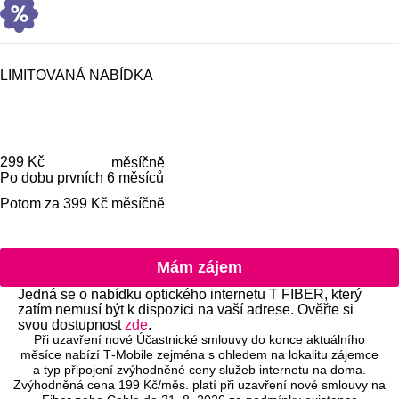
LIMITOVANÁ NABÍDKA
Cena je
299 Kč
měsíčně
Po dobu prvních 6 měsíců
Potom za 399 Kč měsíčně
Mám zájem o
Mám zájem
Jedná se o nabídku optického internetu T FIBER, který
zatím nemusí být k dispozici na vaší adrese. Ověřte si
svou dostupnost
zde
.
Při uzavření nové Účastnické smlouvy do konce aktuálního
měsíce nabízí T‑Mobile zejména s ohledem na lokalitu zájemce
a typ připojení zvýhodněné ceny služeb internetu na doma.
Zvýhodněná cena 199 Kč/měs. platí při uzavření nové smlouvy na