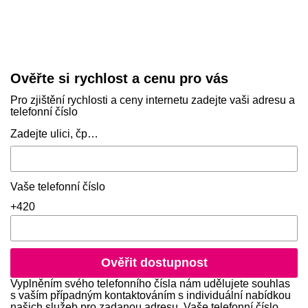
Ověřte si rychlost a cenu pro vás
Pro zjištění rychlosti a ceny internetu zadejte vaši adresu a
telefonní číslo
Dostupné adresy
Zadejte ulici, čp…
Zadejte telefonní číslo ve formátu 123 456 789
Vaše telefonní číslo
+420
Ověřit dostupnost
Vyplněním svého telefonního čísla nám udělujete souhlas
s vaším případným kontaktováním s individuální nabídkou
našich služeb pro zadanou adresu. Vaše telefonní číslo