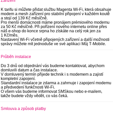
Zařízení
K tarifu si můžete přidat službu Magenta Wi‑Fi, která obsahuje
modem a mesh zařízení pro stabilní připojení v každém koutě
a stojí od 139 Kč měsíčně.
Pro menší domácnosti máme pronájem prémiového modemu
za 50 Kč měsíčně. Při pořízení nového internetu online přes
náš e‑shop do konce srpna ho získáte na celý rok jen za
1 Kč/měs.
Nastavení Wi‑Fi včetně připojených zařízení a další možnosti
správy můžete mít jednoduše ve své aplikaci Můj T‑Mobile.
Průběh instalace
Do 3 dnů od objednání vás budeme kontaktovat, abychom
domluvili datum a čas instalace.
V domluvený termín přijede technik i s modemem a zajistí
kompletní zapojení.
Standardní instalace je zdarma a zahrnuje i zapojení modemu
a předvedení funkčnosti Wi-Fi.
O všem vás budeme informovat SMSkou nebo e-mailem,
takže budete vždy vědět, co vás čeká.
Smlouva a způsob platby