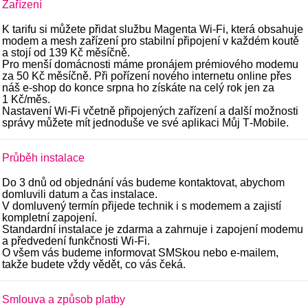
Zařízení
K tarifu si můžete přidat službu Magenta Wi‑Fi, která obsahuje
modem a mesh zařízení pro stabilní připojení v každém koutě
a stojí od 139 Kč měsíčně.
Pro menší domácnosti máme pronájem prémiového modemu
za 50 Kč měsíčně. Při pořízení nového internetu online přes
náš e‑shop do konce srpna ho získáte na celý rok jen za
1 Kč/měs.
Nastavení Wi‑Fi včetně připojených zařízení a další možnosti
správy můžete mít jednoduše ve své aplikaci Můj T‑Mobile.
Průběh instalace
Do 3 dnů od objednání vás budeme kontaktovat, abychom
domluvili datum a čas instalace.
V domluvený termín přijede technik i s modemem a zajistí
kompletní zapojení.
Standardní instalace je zdarma a zahrnuje i zapojení modemu
a předvedení funkčnosti Wi-Fi.
O všem vás budeme informovat SMSkou nebo e-mailem,
takže budete vždy vědět, co vás čeká.
Smlouva a způsob platby