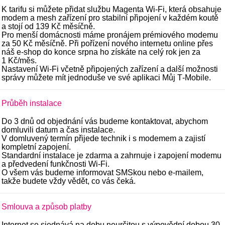
K tarifu si můžete přidat službu Magenta Wi‑Fi, která obsahuje
modem a mesh zařízení pro stabilní připojení v každém koutě
a stojí od 139 Kč měsíčně.
Pro menší domácnosti máme pronájem prémiového modemu
za 50 Kč měsíčně. Při pořízení nového internetu online přes
náš e‑shop do konce srpna ho získáte na celý rok jen za
1 Kč/měs.
Nastavení Wi‑Fi včetně připojených zařízení a další možnosti
správy můžete mít jednoduše ve své aplikaci Můj T‑Mobile.
Průběh instalace
Do 3 dnů od objednání vás budeme kontaktovat, abychom
domluvili datum a čas instalace.
V domluvený termín přijede technik i s modemem a zajistí
kompletní zapojení.
Standardní instalace je zdarma a zahrnuje i zapojení modemu
a předvedení funkčnosti Wi-Fi.
O všem vás budeme informovat SMSkou nebo e-mailem,
takže budete vždy vědět, co vás čeká.
Smlouva a způsob platby
Internet se sjednává na dobu neurčitou s výpovědní dobou 30