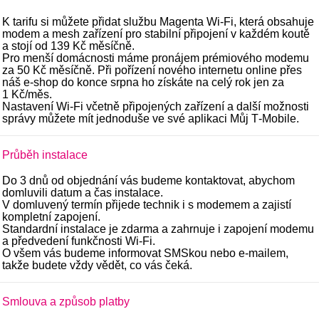
K tarifu si můžete přidat službu Magenta Wi‑Fi, která obsahuje
modem a mesh zařízení pro stabilní připojení v každém koutě
a stojí od 139 Kč měsíčně.
Pro menší domácnosti máme pronájem prémiového modemu
za 50 Kč měsíčně. Při pořízení nového internetu online přes
náš e‑shop do konce srpna ho získáte na celý rok jen za
1 Kč/měs.
Nastavení Wi‑Fi včetně připojených zařízení a další možnosti
správy můžete mít jednoduše ve své aplikaci Můj T‑Mobile.
Průběh instalace
Do 3 dnů od objednání vás budeme kontaktovat, abychom
domluvili datum a čas instalace.
V domluvený termín přijede technik i s modemem a zajistí
kompletní zapojení.
Standardní instalace je zdarma a zahrnuje i zapojení modemu
a předvedení funkčnosti Wi-Fi.
O všem vás budeme informovat SMSkou nebo e-mailem,
takže budete vždy vědět, co vás čeká.
Smlouva a způsob platby