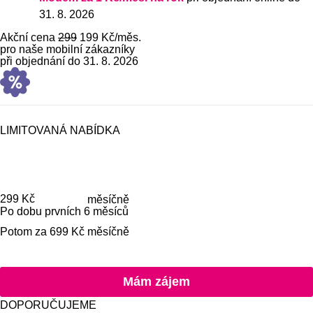
31. 8. 2026
Akční cena
299
199 Kč
/měs.
pro naše mobilní zákazníky
při objednání do 31. 8. 2026
LIMITOVANÁ NABÍDKA
Cena je
299 Kč
měsíčně
Po dobu prvních 6 měsíců
Potom za 699 Kč měsíčně
Mám zájem o
Mám zájem
DOPORUČUJEME