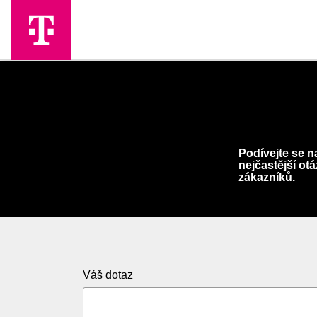
Skip to Main Content
Podívejte se n
nejčastější ot
zákazníků.
Váš dotaz