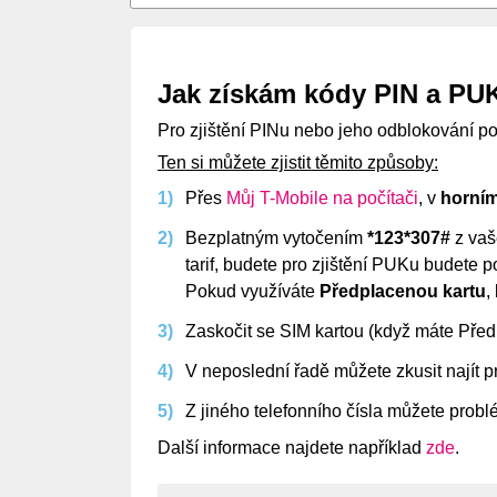
Jak získám kódy PIN a PUK
Pro zjištění PINu nebo jeho odblokování p
Ten si můžete zjistit těmito způsoby:
Přes
Můj T-Mobile na počítači
, v
horní
Bezplatným vytočením
*123*307#
z va
tarif, budete pro zjištění PUKu budete 
Pokud využíváte
Předplacenou kartu
,
Zaskočit se SIM kartou (když máte Před
V neposlední řadě můžete zkusit najít p
Z jiného telefonního čísla můžete prob
Další informace najdete například
zde
.