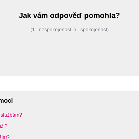
Jak vám odpověď pomohla?
(1 - nespokojenost, 5 - spokojenost)
omoci
e službám?
uží?
lat?