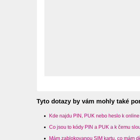
Tyto dotazy by vám mohly také p
Kde najdu PIN, PUK nebo heslo k onlin
Co jsou to kódy PIN a PUK a k čemu slo
Mám zablokovanou SIM kartu, co mám dě