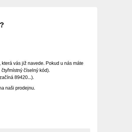
ě?
 která vás již navede. Pokud u nás máte
 čtyřmístný číselný kód).
začíná 89420...).
na naši prodejnu.