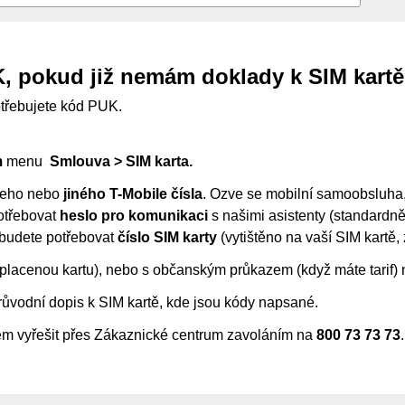
, pokud již nemám doklady k SIM kart
otřebujete kód PUK.
m
menu
Smlouva > SIM karta.
šeho nebo
jiného T-Mobile čísla
. Ozve se mobilní samoobsluha,
potřebovat
heslo pro komunikaci
s našimi asistenty (standardně
 budete potřebovat
číslo SIM karty
(vytištěno na vaší SIM kartě, 
placenou kartu), nebo s občanským průkazem (když máte tarif) 
růvodní dopis k SIM kartě, kde jsou kódy napsané.
lém vyřešit přes Zákaznické centrum zavoláním na
800 73 73 73
.