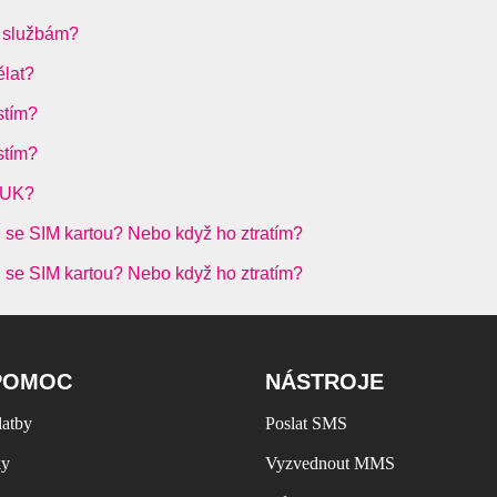
e službám?
lat?
stím?
stím?
 PUK?
i se SIM kartou? Nebo když ho ztratím?
i se SIM kartou? Nebo když ho ztratím?
POMOC
NÁSTROJE
latby
Poslat SMS
ky
Vyzvednout MMS