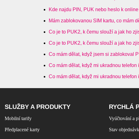
Kde najdu PIN, PUK nebo heslo k onlin
Mám zablokovanou SIM kartu, co mám dě
Co je to PUK2, k čemu slouží a jak ho zji
Co je to PUK2, k čemu slouží a jak ho zji
Co mám dělat, když jsem si zablokoval
Co mám dělat, když mi ukradnou telefon 
Co mám dělat, když mi ukradnou telefon 
SLUŽBY A PRODUKTY
RYCHLÁ 
Mobilní tarify
Vyúčtování a p
Předplacené karty
Stav objednáv